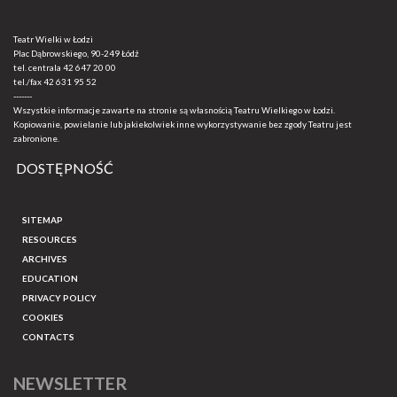
Teatr Wielki w Łodzi
Plac Dąbrowskiego, 90-249 Łódź
tel. centrala
42 647 20 00
tel./fax
42 631 95 52
-------
Wszystkie informacje zawarte na stronie są własnością Teatru Wielkiego w Łodzi.
Kopiowanie, powielanie lub jakiekolwiek inne wykorzystywanie bez zgody Teatru jest
zabronione.
DOSTĘPNOŚĆ
SITEMAP
RESOURCES
ARCHIVES
EDUCATION
PRIVACY POLICY
COOKIES
CONTACTS
NEWSLETTER