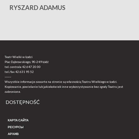
Альты
Тенора
Басы
RYSZARD ADAMUS
S
Ś
W
Z
Teatr Wielki w Łodzi
Plac Dąbrowskiego, 90-249 Łódź
tel. centrala
42 647 20 00
tel./fax
42 631 95 52
-------
Wszystkie informacje zawarte na stronie są własnością Teatru Wielkiego w Łodzi.
Kopiowanie, powielanie lub jakiekolwiek inne wykorzystywanie bez zgody Teatru jest
zabronione.
DOSTĘPNOŚĆ
КАРТА САЙТА
РЕСУРСЫ
АРХИВ