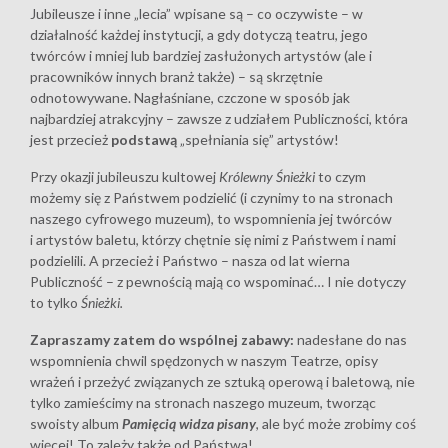
Jubileusze i inne „lecia” wpisane są – co oczywiste – w
działalność każdej instytucji, a gdy dotyczą teatru, jego
twórców i mniej lub bardziej zasłużonych artystów (ale i
pracowników innych branż także) – są skrzętnie
odnotowywane. Nagłaśniane, czczone w sposób jak
najbardziej atrakcyjny – zawsze z udziałem Publiczności, która
jest przecież
podstawą
„spełniania się” artystów!
Przy okazji jubileuszu kultowej
Królewny Śnieżki
to czym
możemy się z Państwem podzielić (i czynimy to na stronach
naszego cyfrowego muzeum), to wspomnienia jej twórców
i artystów baletu, którzy chętnie się nimi z Państwem i nami
podzielili. A przecież i Państwo – nasza od lat wierna
Publiczność – z pewnością mają co wspominać… I nie dotyczy
to tylko
Śnieżki.
Zapraszamy zatem do wspólnej zabawy:
nadesłane do nas
wspomnienia chwil spędzonych w naszym Teatrze, opisy
wrażeń i przeżyć związanych ze sztuką operową i baletową, nie
tylko zamieścimy na stronach naszego muzeum, tworząc
swoisty album
Pamięcią widza pisany
, ale być może zrobimy coś
więcej! To zależy także od Państwa!