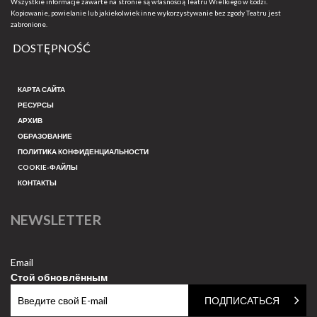
Wszystkie informacje zawarte na stronie są własnością Teatru Wielkiego w Łodzi.
Kopiowanie, powielanie lub jakiekolwiek inne wykorzystywanie bez zgody Teatru jest
zabronione.
DOSTĘPNOŚĆ
КАРТА САЙТА
РЕСУРСЫ
АРХИВ
ОБРАЗОВАНИЕ
ПОЛИТИКА КОНФИДЕНЦИАЛЬНОСТИ
COOKIE-ФАЙЛЫ
КОНТАКТЫ
NEWSLETTER
Email
Стой обновлённым