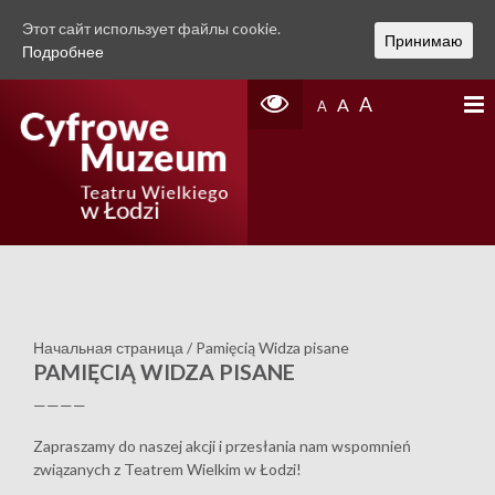
Этот сайт использует файлы cookie.
Принимаю
Подробнее
A
A
A
Начальная страница
/
Pamięcią Widza pisane
PAMIĘCIĄ WIDZA PISANE
————
Zapraszamy do naszej akcji i przesłania nam wspomnień
związanych z Teatrem Wielkim w Łodzi!