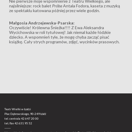
Nie pierwsze moje wspomnienie z Teatru Wielkiego, ale
najsilniejsze: rock balet
Próba
Antala Fodora, kaseta z muzyką
ze spektaklu katowana później przez wiele godzin.
Małgosia Andrzejewska-Psarska:
Oczywiście! Królewna Śnieżka!!!! Z Ewa Aleksandra
Wycichowska w roli tytułowej! Jak niemal każde łódzkie
dziecko. A wspomnień tyle, że mogę chyba zacząć pisać
książkę. Cały strych programów, zdjęć, wycinków prasowych.
Teatr Wielki w Łodzi
Plac Dąbrowskiego, 90-249 Łódź
tel. centrala
42 647 20 00
tel./fax
42 631 95 52
-------