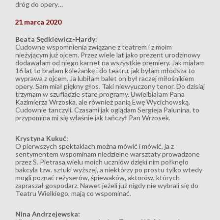
dróg do opery…
21 marca 2020
Beata Sędkiewicz-Hardy
:
Cudowne wspomnienia związane z teatrem i z moim
nieżyjącym już ojcem. Przez wiele lat jako prezent urodzinowy
dodawałam od niego karnet na wszystkie premiery. Jak miałam
16 lat to brałam koleżankę i do teatru, jak byłam młodsza to
wyprawa z ojcem. Ja lubiłam balet on był raczej miłośnikiem
opery. Sam miał piękny głos. Taki niewyuczony tenor. Do dzisiaj
trzymam w szufladzie stare programy. Uwielbiałam Pana
Kazimierza Wrzoska, ale również panią Ewę Wycichowską.
Cudownie tanczyli. Czasami jak oglądam Sergieja Palunina, to
przypomina mi się właśnie jak tańczył Pan Wrzosek.
Krystyna Kukuć:
O pierwszych spektaklach można mówić i mówić, ja z
sentymentem wspominam niedzielne warsztaty prowadzone
przez S. Pietrasa,wielu moich uczniów dzięki nim połknęło
bakcyla tzw. sztuki wyższej, a niektórzy po prostu tylko wtedy
mogli poznać reżyserów, śpiewaków, aktorów, których
zapraszał gospodarz. Nawet jeżeli już nigdy nie wybrali się do
Teatru Wielkiego, mają co wspominać.
Nina Andrzejewska
: