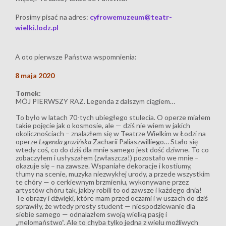
Prosimy pisać na adres:
cyfrowemuzeum@teatr-
wielki.lodz.pl
A oto pierwsze Państwa wspomnienia:
8 maja 2020
Tomek:
MÓJ PIERWSZY RAZ. Legenda z dalszym ciągiem…
To było w latach 70-tych ubiegłego stulecia. O operze miałem
takie pojęcie jak o kosmosie, ale — dziś nie wiem w jakich
okolicznościach – znalazłem się w Teatrze Wielkim w Łodzi na
operze
Legenda gruzińska
Zacharii Paliaszwilliego… Stało się
wtedy coś, co do dziś dla mnie samego jest dość dziwne. To co
zobaczyłem i usłyszałem (zwłaszcza!) pozostało we mnie –
okazuje się – na zawsze. Wspaniałe dekoracje i kostiumy,
tłumy na scenie, muzyka niezwykłej urody, a przede wszystkim
te chóry — o cerkiewnym brzmieniu, wykonywane przez
artystów chóru tak, jakby robili to od zawsze i każdego dnia!
Te obrazy i dźwięki, które mam przed oczami i w uszach do dziś
sprawiły, że wtedy prosty student — niespodziewanie dla
siebie samego — odnalazłem swoją wielką pasję i
„melomaństwo”. Ale to chyba tylko jedna z wielu możliwych