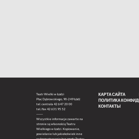
КАРТА САЙТА
Teatr Wielki w Łodzi
Plac Dąbrowskiego, 90-249 Łódź
ПОЛИТИКА КОНФИ
tel. centrala
42 647 20 00
КОНТАКТЫ
tel./fax
42 631 95 52
-------
Wszystkie informacje zawarte na
stronie są własnością Teatru
Wielkiego w Łodzi. Kopiowanie,
powielanie lub jakiekolwiek inne
wykorzystywanie bez zgody Teatru