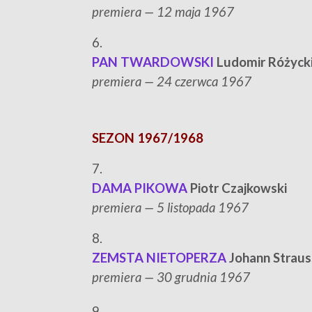
p
remiera — 12 maja 1967
6.
PAN TWARDOWSKI
Ludomir Różyck
p
remiera — 24 czerwca 1967
SEZON 1967/1968
7.
DAMA PIKOWA
Piotr Czajkowski
p
remiera — 5 listopada 1967
8.
ZEMSTA NIETOPERZA
Johann Straus
p
remiera — 30 grudnia 1967
9.