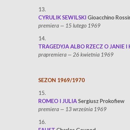
13.
CYRULIK SEWILSKI
Gioacchino Rossi
p
remiera — 15 lutego 1969
14.
TRAGEDYJA ALBO RZECZ O JANIE I
p
rapremiera — 26 kwietnia 1969
SEZON 1969/1970
15.
ROMEO I JULIA
Sergiusz Prokofiew
p
remiera — 13 września 1969
16.