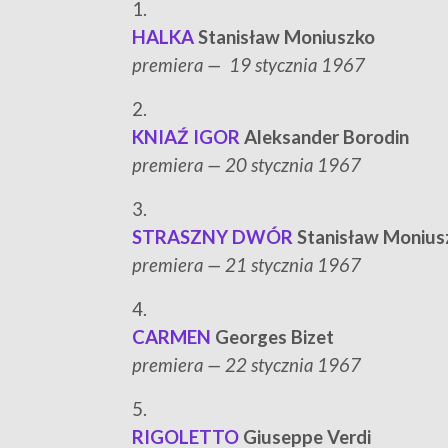
1.
HALKA
Stanisław Moniuszko
premiera — 19 stycznia 1967
2.
KNIAŹ IGOR
Aleksander Borodin
p
remiera — 20 stycznia 1967
3.
STRASZNY DWÓR
Stanisław Monius
p
remiera — 21 stycznia 1967
4.
CARMEN
Georges Bizet
p
remiera — 22 stycznia 1967
5.
RIGOLETTO
Giuseppe Verdi