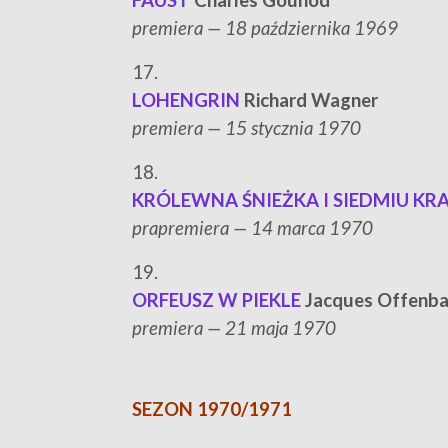
FAUST
Charles Gounod
p
remiera — 18 października 1969
17.
LOHENGRIN
Richard Wagner
p
remiera — 15 stycznia 1970
18.
KRÓLEWNA ŚNIEŻKA I SIEDMIU 
p
rapremiera — 14 marca 1970
19.
ORFEUSZ W PIEKLE
Jacques Offenb
p
remiera — 21 maja 1970
SEZON 1970/1971