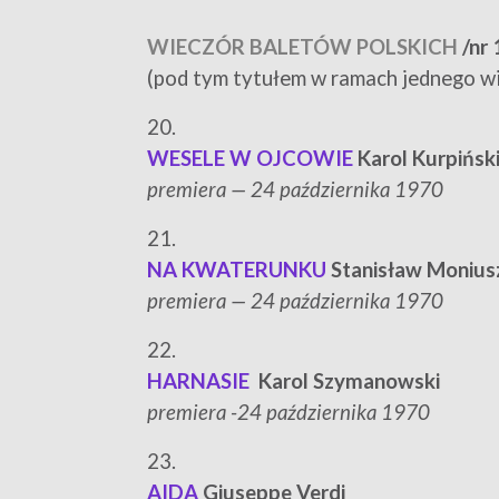
WIECZÓR BALETÓW POLSKICH
/nr 
(pod tym tytułem w ramach jednego w
20.
WESELE W OJCOWIE
Karol Kurpińsk
p
remiera — 24 października 1970
21.
NA KWATERUNKU
Stanisław Monius
p
remiera — 24 października 1970
22.
HARNASIE
Karol Szymanowski
p
remiera -24 października 1970
23.
AIDA
Giuseppe Verdi