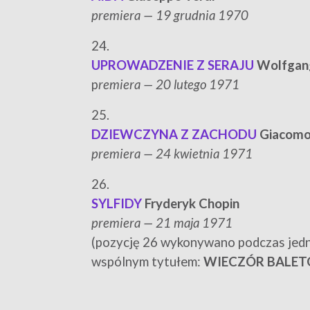
p
remiera — 19 grudnia 1970
24.
UPROWADZENIE Z SERAJU
Wolfgan
p
remiera — 20 lutego 1971
25.
DZIEWCZYNA Z ZACHODU
Giacomo 
p
remiera — 24 kwietnia 1971
26.
SYLFIDY
Fryderyk Chopin
p
remiera — 21 maja 1971
(pozycję 26 wykonywano podczas jedn
wspólnym tytułem:
WIECZÓR BALETÓ