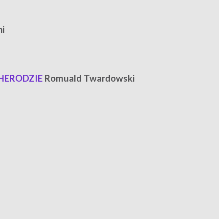
ni
 HERODZIE
Romuald Twardowski