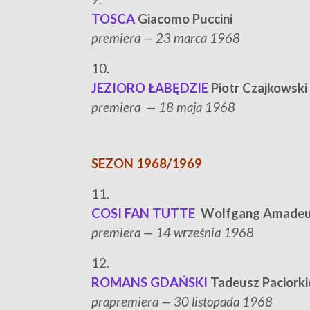
TOSCA
Giacomo Puccini
p
remiera — 23 marca 1968
10.
JEZIORO ŁABĘDZIE
Piotr Czajkowski
p
remiera — 18 maja 1968
SEZON 1968/1969
11.
COSI FAN TUTTE
Wolfgang Amadeu
p
remiera — 14 września 1968
12.
ROMANS GDAŃSKI
Tadeusz Paciorki
p
rapremiera — 30 listopada 1968