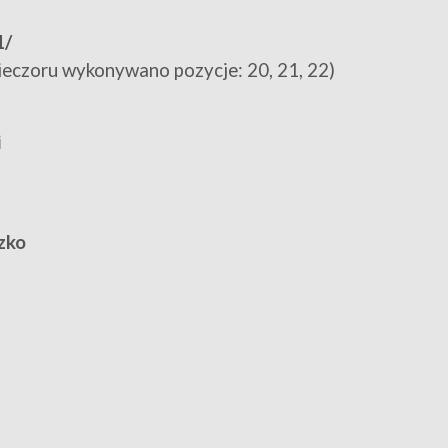
1/
ieczoru wykonywano pozycje: 20, 21, 22)
i
zko