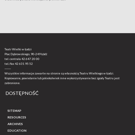
Teatr Wielki w Łodzi
Plac Dąbrowskiego, 90-249 Łódź
tel. centrala
42 647 20 00
tel./fax
42 631 95 52
-------
Wszystkie informacje zawarte na stronie są własnością Teatru Wielkiego w Łodzi.
Kopiowanie, powielanie lub jakiekolwiek inne wykorzystywanie bez zgody Teatru jest
zabronione.
DOSTĘPNOŚĆ
SITEMAP
RESOURCES
ARCHIVES
EDUCATION