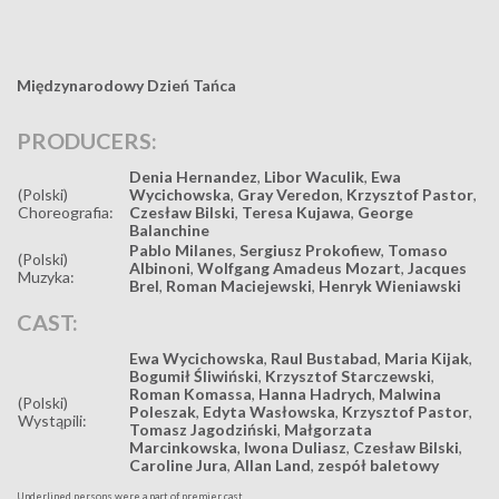
Międzynarodowy Dzień Tańca
PRODUCERS:
Denia Hernandez
,
Libor Waculik
,
Ewa
(Polski)
Wycichowska
,
Gray Veredon
,
Krzysztof Pastor
,
Choreografia:
Czesław Bilski
,
Teresa Kujawa
,
George
Balanchine
Pablo Milanes
,
Sergiusz Prokofiew
,
Tomaso
(Polski)
Albinoni
,
Wolfgang Amadeus Mozart
,
Jacques
Muzyka:
Brel
,
Roman Maciejewski
,
Henryk Wieniawski
CAST:
Ewa Wycichowska
,
Raul Bustabad
,
Maria Kijak
,
Bogumił Śliwiński
,
Krzysztof Starczewski
,
Roman Komassa
,
Hanna Hadrych
,
Malwina
(Polski)
Poleszak
,
Edyta Wasłowska
,
Krzysztof Pastor
,
Wystąpili:
Tomasz Jagodziński
,
Małgorzata
Marcinkowska
,
Iwona Duliasz
,
Czesław Bilski
,
Caroline Jura
,
Allan Land
,
zespół baletowy
Underlined persons were a part of premier cast