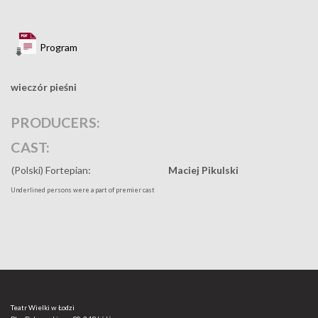
Program
wieczór pieśni
PRODUCERS:
CAST:
(Polski) Fortepian:
Maciej Pikulski
Underlined persons were a part of premier cast
Teatr Wielki w Łodzi