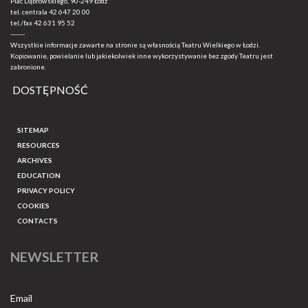
Plac Dąbrowskiego, 90-249 Łódź
tel. centrala
42 647 20 00
tel./fax
42 631 95 52
-------
Wszystkie informacje zawarte na stronie są własnością Teatru Wielkiego w Łodzi.
Kopiowanie, powielanie lub jakiekolwiek inne wykorzystywanie bez zgody Teatru jest
zabronione.
DOSTĘPNOŚĆ
SITEMAP
RESOURCES
ARCHIVES
EDUCATION
PRIVACY POLICY
COOKIES
CONTACTS
NEWSLETTER
Email