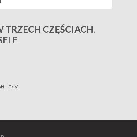
I
W TRZECH CZĘŚCIACH,
SELE
i – Gala”.