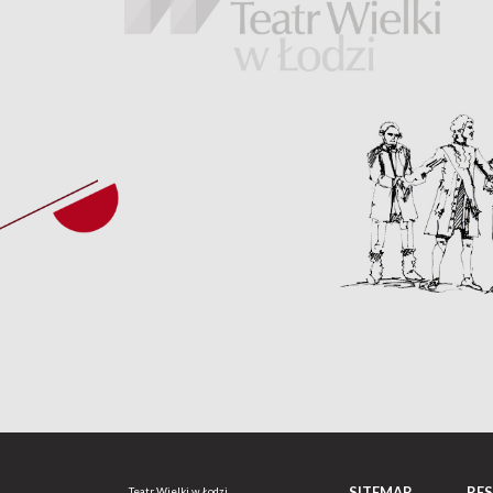
SITEMAP
RE
Teatr Wielki w Łodzi