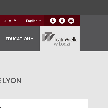
A
A
English
A
EDUCATION
E LYON