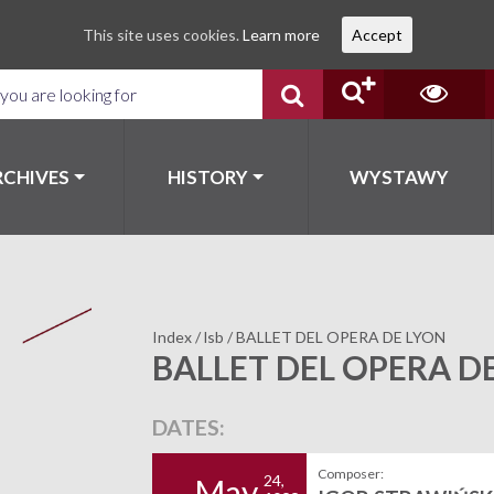
This site uses cookies.
Learn more
Accept
RCHIVES
HISTORY
WYSTAWY
Index
/
lsb
/
BALLET DEL OPERA DE LYON
BALLET DEL OPERA D
DATES:
Composer:
24,
May