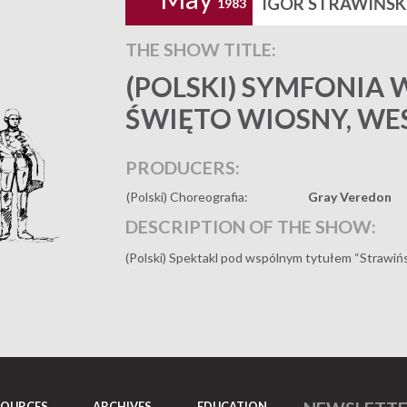
IGOR STRAWIŃSK
1983
THE SHOW TITLE:
(POLSKI) SYMFONIA 
ŚWIĘTO WIOSNY, WE
PRODUCERS:
(Polski) Choreografia:
Gray Veredon
DESCRIPTION OF THE SHOW:
(Polski) Spektakl pod wspólnym tytułem “Strawińsk
SOURCES
ARCHIVES
EDUCATION