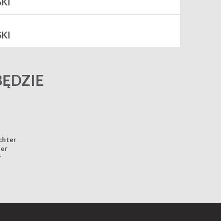
KI
KI
BĘDZIE
chter
ter
r