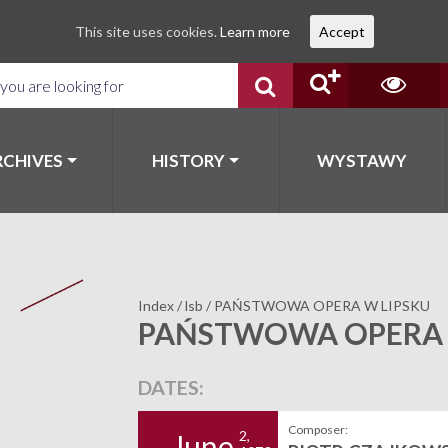
This site uses cookies.
Learn more
Accept
RCHIVES
HISTORY
WYSTAWY
Index
/
lsb
/
PAŃSTWOWA OPERA W LIPSKU
PAŃSTWOWA OPERA 
DATES:
Composer:
2,
June