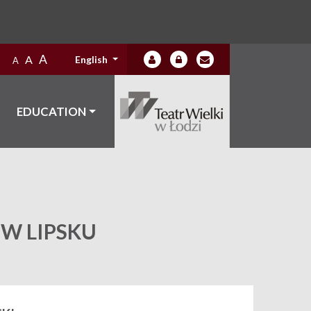
A
A
English
A
EDUCATION
W LIPSKU