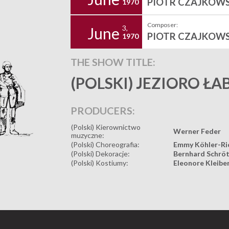
PIOTR CZAJKOWS
1970
Composer:
3,
June
PIOTR CZAJKOWS
1970
THE SHOW TITLE:
(POLSKI) JEZIORO ŁA
PRODUCERS:
(Polski) Kierownictwo
Werner Feder
muzyczne:
(Polski) Choreografia:
Emmy Köhler-Ri
(Polski) Dekoracje:
Bernhard Schrö
(Polski) Kostiumy:
Eleonore Kleibe