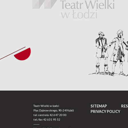
SITEMAP
RE
Teatr Wielki w Łodzi
Plac Dąbrowskiego, 90-249 Łódź
PRIVACY POLICY
tel. centrala
42 647 20 00
tel./fax
42 631 95 52
-------