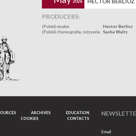
HECTOR BERLIOZ
2026
PRODUCERS:
(Polski) muzka:
Hector Berlioz
(Polski) choreografia, reżyseria:
Sasha Waltz
NEWSLETT
SOURCES
ARCHIVES
EDUCATION
COOKIES
CONTACTS
Email