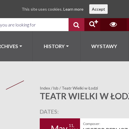
This site uses cookies.
Learn more
Accept
RCHIVES
HISTORY
WYSTAWY
Index
/
lsb
/
Teatr Wielki w Łodzi
TEATR WIELKI W ŁOD
DATES:
Composer:
11,
May