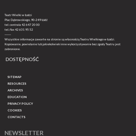
Teatr Wielki w Łodzi
Plac Dąbrowskiego, 90-249 Łódź
tel. centrala
42 647 20 00
tel./fax
42 631 95 52
-------
Wszystkie informacje zawarte na stronie są własnością Teatru Wielkiego w Łodzi.
Kopiowanie, powielanie lub jakiekolwiek inne wykorzystywanie bez zgody Teatru jest
zabronione.
DOSTĘPNOŚĆ
SITEMAP
RESOURCES
ARCHIVES
EDUCATION
PRIVACY POLICY
COOKIES
CONTACTS
NEWSLETTER