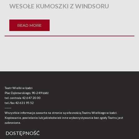
WESOŁE KUMOSZKI Z WINDSORU
READ MORE
Teatr Wielki w Łodzi
Plac Dąbrowskiego, 90-249 Łódź
tel. centrala
42 647 20 00
tel./fax
42 631 95 52
-------
Wszystkie informacje zawarte na stronie są własnością Teatru Wielkiego w Łodzi.
Kopiowanie, powielanie lub jakiekolwiek inne wykorzystywanie bez zgody Teatru jest
zabronione.
DOSTĘPNOŚĆ