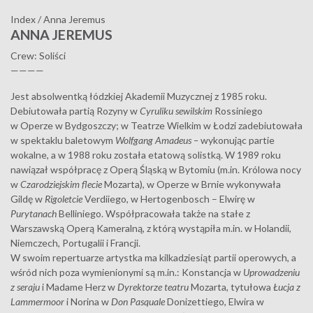
Index
/
Anna Jeremus
ANNA JEREMUS
Crew: Soliści
————
Jest absolwentką łódzkiej Akademii Muzycznej z 1985 roku.
Debiutowała partią Rozyny w
Cyruliku sewilskim
Rossiniego
w Operze w Bydgoszczy; w Teatrze Wielkim w Łodzi zadebiutowała
w spektaklu baletowym
Wolfgang Amadeus –
wykonując partie
wokalne, a w 1988 roku została etatową solistką. W 1989 roku
nawiązał współpracę z Operą Śląską w Bytomiu (m.in. Królowa nocy
w
Czarodziejskim
flecie
Mozarta), w Operze w Brnie wykonywała
Gildę w
Rigoletcie
Verdiiego, w Hertogenbosch – Elwirę w
Purytanach
Belliniego. Współpracowała także na stałe z
Warszawską Operą Kameralną, z którą wystąpiła m.in. w Holandii,
Niemczech, Portugalii i Francji.
W swoim repertuarze artystka ma kilkadziesiąt partii operowych, a
wśród nich poza wymienionymi są m.in.: Konstancja w
Uprowadzeniu
z seraju
i Madame Herz w
Dyrektorze teatru
Mozarta, tytułowa
Łucja z
Lammermoor
i Norina w
Don Pasquale
Donizettiego, Elwira w