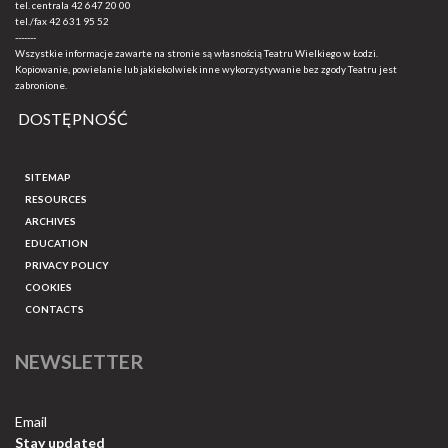
tel. centrala
42 647 20 00
tel./fax
42 631 95 52
-------
Wszystkie informacje zawarte na stronie są własnością Teatru Wielkiego w Łodzi.
Kopiowanie, powielanie lub jakiekolwiek inne wykorzystywanie bez zgody Teatru jest
zabronione.
DOSTĘPNOŚĆ
SITEMAP
RESOURCES
ARCHIVES
EDUCATION
PRIVACY POLICY
COOKIES
CONTACTS
NEWSLETTER
Email
Stay updated