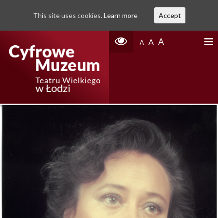
This site uses cookies.
Learn more
Accept
A
A
A