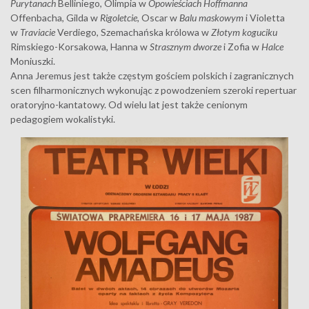
Purytanach
Belliniego, Olimpia w
Opowieściach Hoffmanna
Offenbacha, Gilda w
Rigoletcie,
Oscar w
Balu maskowym
i Violetta
w
Traviacie
Verdiego, Szemachańska królowa w
Złotym koguciku
Rimskiego-Korsakowa, Hanna w
Strasznym dworze
i Zofia w
Halce
Moniuszki.
Anna Jeremus jest także częstym gościem polskich i zagranicznych
scen filharmonicznych wykonując z powodzeniem szeroki repertuar
oratoryjno-kantatowy. Od wielu lat jest także cenionym
pedagogiem wokalistyki.