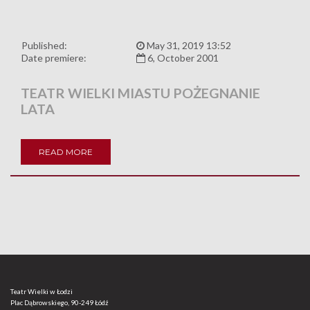
Published:
May 31, 2019 13:52
Date premiere:
6, October 2001
TEATR WIELKI MIASTU POŻEGNANIE
LATA
READ MORE
Teatr Wielki w Łodzi
Plac Dąbrowskiego, 90-249 Łódź