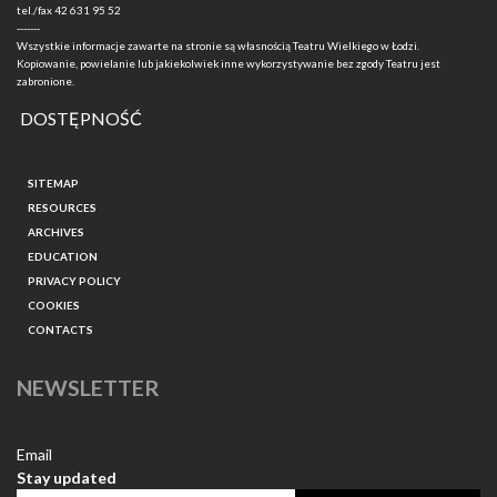
tel./fax
42 631 95 52
-------
Wszystkie informacje zawarte na stronie są własnością Teatru Wielkiego w Łodzi.
Kopiowanie, powielanie lub jakiekolwiek inne wykorzystywanie bez zgody Teatru jest
zabronione.
DOSTĘPNOŚĆ
SITEMAP
RESOURCES
ARCHIVES
EDUCATION
PRIVACY POLICY
COOKIES
CONTACTS
NEWSLETTER
Email
Stay updated