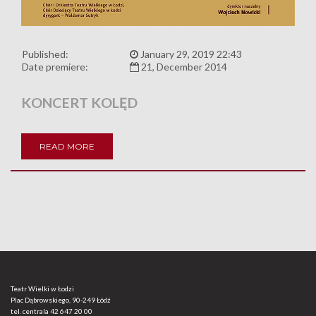
Published:
January 29, 2019 22:43
Date premiere:
21, December 2014
KONCERT KOLĘD
READ MORE
Teatr Wielki w Łodzi
Plac Dąbrowskiego, 90-249 Łódź
tel. centrala
42 647 20 00