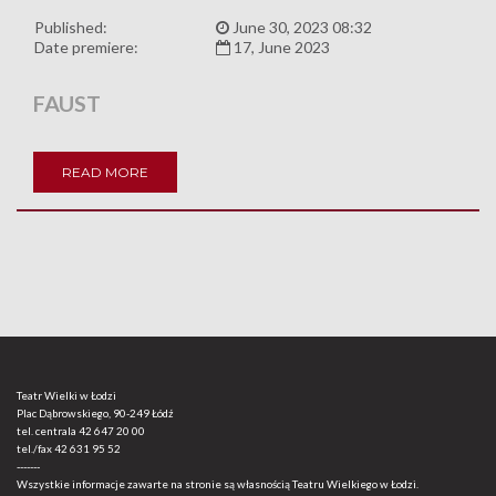
Published:
June 30, 2023 08:32
Date premiere:
17, June 2023
FAUST
READ MORE
Teatr Wielki w Łodzi
Plac Dąbrowskiego, 90-249 Łódź
tel. centrala
42 647 20 00
tel./fax
42 631 95 52
-------
Wszystkie informacje zawarte na stronie są własnością Teatru Wielkiego w Łodzi.