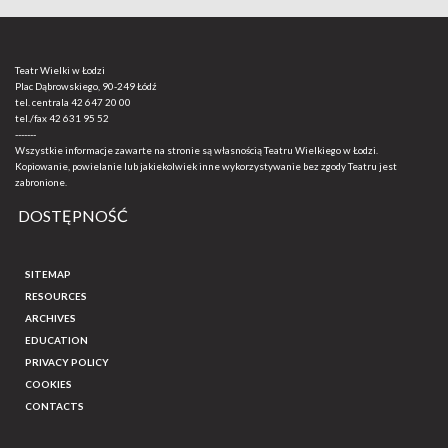
Teatr Wielki w Łodzi
Plac Dąbrowskiego, 90-249 Łódź
tel. centrala
42 647 20 00
tel./fax
42 631 95 52
-------
Wszystkie informacje zawarte na stronie są własnością Teatru Wielkiego w Łodzi.
Kopiowanie, powielanie lub jakiekolwiek inne wykorzystywanie bez zgody Teatru jest
zabronione.
DOSTĘPNOŚĆ
SITEMAP
RESOURCES
ARCHIVES
EDUCATION
PRIVACY POLICY
COOKIES
CONTACTS