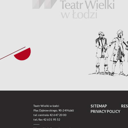
SITEMAP
RE
Teatr Wielki w Łodzi
Plac Dąbrowskiego, 90-249 Łódź
PRIVACY POLICY
tel. centrala
42 647 20 00
tel./fax
42 631 95 52
-------