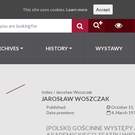
This site uses cookies.
Learn more
Accept
RCHIVES
HISTORY
WYSTAWY
Index
/
Jarosław Woszczak
JAROSŁAW WOSZCZAK
Published:
October 15,
Date premiere:
4, March 19
(POLSKI) GOŚCINNE WYSTĘ
AKADEMICKIEGO TEATRU WIEL