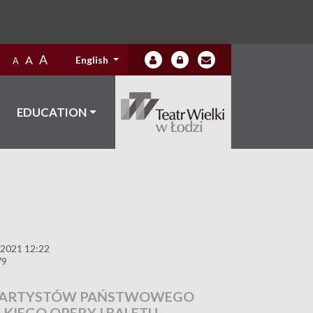
A
A
English
A
EDUCATION
 2021 12:22
79
PY ARTYSTÓW PAŃSTWOWEGO
KIEGO OPERY I BALETU