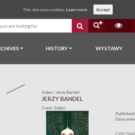
This site uses cookies.
Learn more
Accept
RCHIVES
HISTORY
WYSTAWY
Index
/
Jerzy Bandel
JERZY BANDEL
Crew: Soliści
Published
Date prem
OPOWI