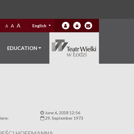
A
A
English
A
EDUCATION
:
June 6, 2018 12:56
iere:
29, September 1973
EŚCI HOFFMANNA