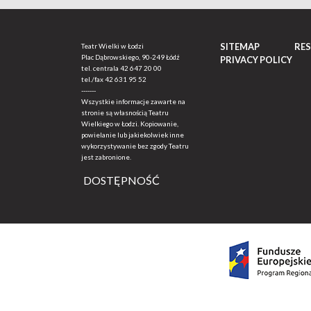
SITEMAP
RE
Teatr Wielki w Łodzi
Plac Dąbrowskiego, 90-249 Łódź
PRIVACY POLICY
tel. centrala
42 647 20 00
tel./fax
42 631 95 52
-------
Wszystkie informacje zawarte na
stronie są własnością Teatru
Wielkiego w Łodzi. Kopiowanie,
powielanie lub jakiekolwiek inne
wykorzystywanie bez zgody Teatru
jest zabronione.
DOSTĘPNOŚĆ