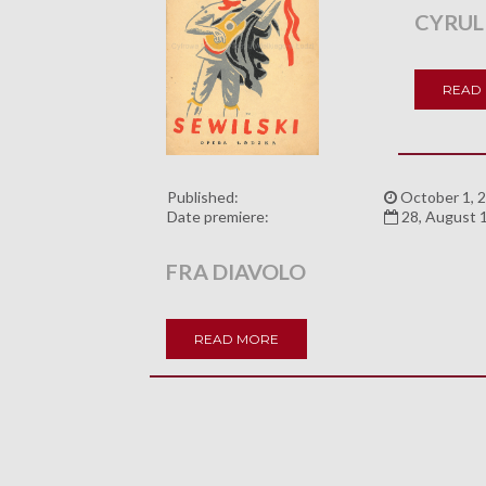
CYRUL
READ
Published:
October 1, 
Date premiere:
28, August 
FRA DIAVOLO
READ MORE