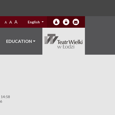
A
A
English
A
EDUCATION
 14:58
96