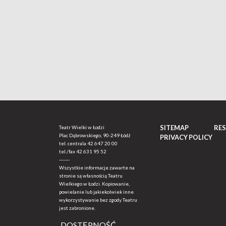
SITEMAP
RE
Teatr Wielki w Łodzi
Plac Dąbrowskiego, 90-249 Łódź
PRIVACY POLICY
tel. centrala
42 647 20 00
tel./fax
42 631 95 52
-------
Wszystkie informacje zawarte na
stronie są własnością Teatru
Wielkiego w Łodzi. Kopiowanie,
powielanie lub jakiekolwiek inne
wykorzystywanie bez zgody Teatru
jest zabronione.
DOSTĘPNOŚĆ