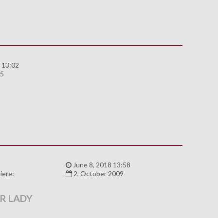
 13:02
05
:
June 8, 2018 13:58
iere:
2, October 2009
IR LADY