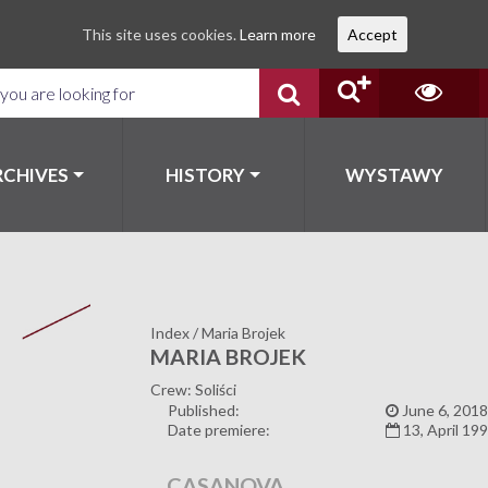
This site uses cookies.
Learn more
Accept
RCHIVES
HISTORY
WYSTAWY
Index
/
Maria Brojek
MARIA BROJEK
Crew: Soliści
Published:
June 6, 2018
Date premiere:
13, April 19
CASANOVA