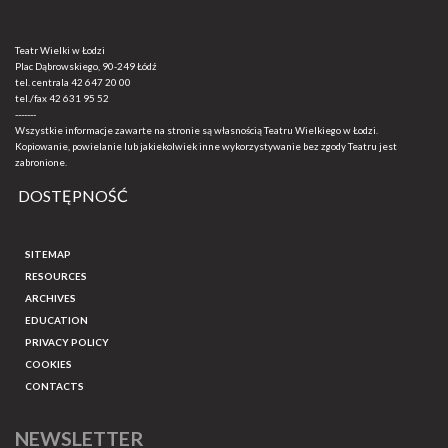
Teatr Wielki w Łodzi
Plac Dąbrowskiego, 90-249 Łódź
tel. centrala
42 647 20 00
tel./fax
42 631 95 52
-------
Wszystkie informacje zawarte na stronie są własnością Teatru Wielkiego w Łodzi.
Kopiowanie, powielanie lub jakiekolwiek inne wykorzystywanie bez zgody Teatru jest
zabronione.
DOSTĘPNOŚĆ
SITEMAP
RESOURCES
ARCHIVES
EDUCATION
PRIVACY POLICY
COOKIES
CONTACTS
NEWSLETTER