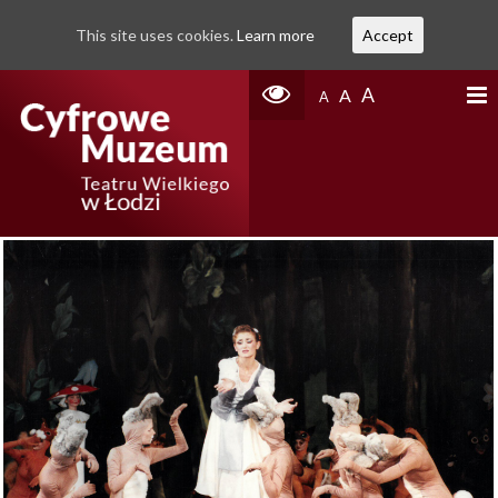
This site uses cookies.
Learn more
Accept
A
A
A