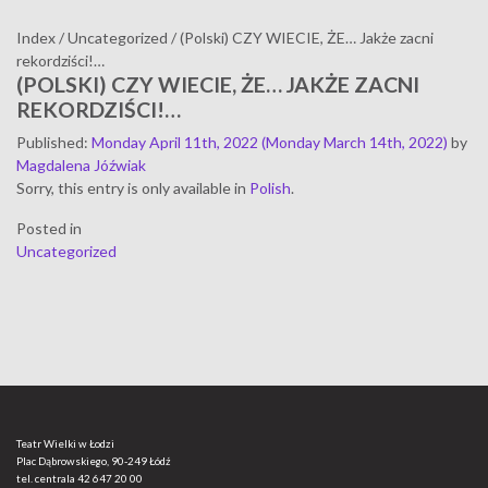
Index
/
Uncategorized
/
(Polski) CZY WIECIE, ŻE… Jakże zacni
rekordziści!…
(POLSKI) CZY WIECIE, ŻE… JAKŻE ZACNI
REKORDZIŚCI!…
Published
:
Monday April 11th, 2022
(Monday March 14th, 2022)
by
Magdalena Jóźwiak
Sorry, this entry is only available in
Polish
.
Posted in
Uncategorized
Teatr Wielki w Łodzi
Plac Dąbrowskiego, 90-249 Łódź
tel. centrala
42 647 20 00