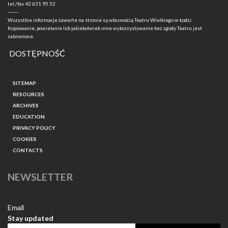
tel./fax
42 631 95 52
-------
Wszystkie informacje zawarte na stronie są własnością Teatru Wielkiego w Łodzi.
Kopiowanie, powielanie lub jakiekolwiek inne wykorzystywanie bez zgody Teatru jest
zabronione.
DOSTĘPNOŚĆ
SITEMAP
RESOURCES
ARCHIVES
EDUCATION
PRIVACY POLICY
COOKIES
CONTACTS
NEWSLETTER
Email
Stay updated