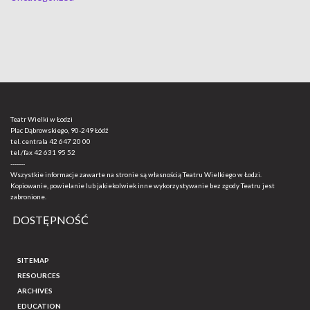
Teatr Wielki w Łodzi
Plac Dąbrowskiego, 90-249 Łódź
tel. centrala
42 647 20 00
tel./fax
42 631 95 52
-------
Wszystkie informacje zawarte na stronie są własnością Teatru Wielkiego w Łodzi.
Kopiowanie, powielanie lub jakiekolwiek inne wykorzystywanie bez zgody Teatru jest
zabronione.
DOSTĘPNOŚĆ
SITEMAP
RESOURCES
ARCHIVES
EDUCATION