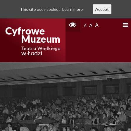
This site uses cookies.
Learn more
Accept
A
A
A