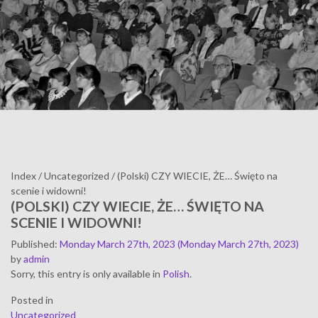
Index
/
Uncategorized
/
(Polski) CZY WIECIE, ŻE… Święto na
scenie i widowni!
(POLSKI) CZY WIECIE, ŻE… ŚWIĘTO NA
SCENIE I WIDOWNI!
Published
:
Monday March 27th, 2023
(Monday March 27th, 2023)
by
admin
Sorry, this entry is only available in
Polish
.
Posted in
Uncategorized