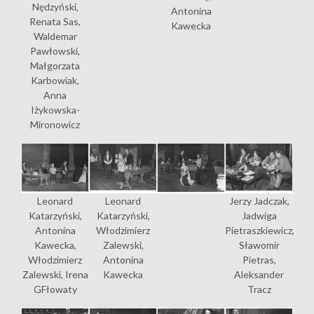
Nędzyński,
Antonina
Renata Sas,
Kawecka
Waldemar
Pawłowski,
Małgorzata
Karbowiak,
Anna
Iżykowska-
Mironowicz
Leonard
Leonard
Jerzy Jadczak,
Katarzyński,
Katarzyński,
Jadwiga
Antonina
Włodzimierz
Pietraszkiewicz,
Kawecka,
Zalewski,
Sławomir
Włodzimierz
Antonina
Pietras,
Zalewski, Irena
Kawecka
Aleksander
GFłowaty
Tracz