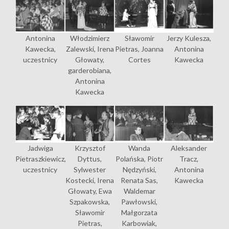
Antonina
Włodzimierz
Sławomir
Jerzy Kulesza,
Kawecka,
Zalewski, Irena
Pietras, Joanna
Antonina
uczestnicy
Głowaty,
Cortes
Kawecka
garderobiana,
Antonina
Kawecka
Jadwiga
Krzysztof
Wanda
Aleksander
Pietraszkiewicz,
Dyttus,
Polańska, Piotr
Tracz,
uczestnicy
Sylwester
Nędzyński,
Antonina
Kostecki, Irena
Renata Sas,
Kawecka
Głowaty, Ewa
Waldemar
Szpakowska,
Pawłowski,
Sławomir
Małgorzata
Pietras,
Karbowiak,