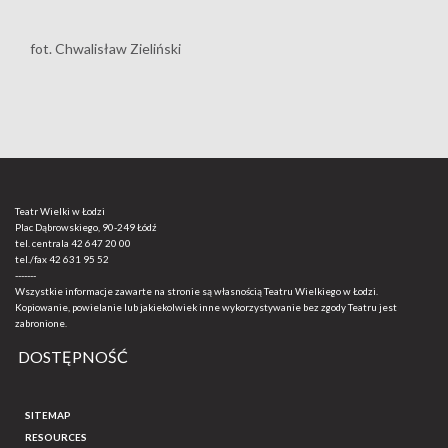
fot. Chwalisław Zieliński
Teatr Wielki w Łodzi
Plac Dąbrowskiego, 90-249 Łódź
tel. centrala
42 647 20 00
tel./fax
42 631 95 52
-------
Wszystkie informacje zawarte na stronie są własnością Teatru Wielkiego w Łodzi.
Kopiowanie, powielanie lub jakiekolwiek inne wykorzystywanie bez zgody Teatru jest
zabronione.
DOSTĘPNOŚĆ
SITEMAP
RESOURCES