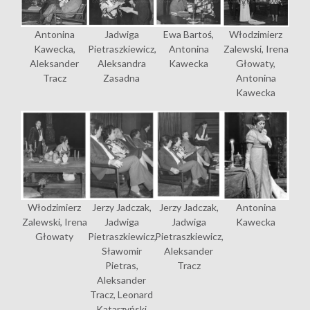
Antonina
Jadwiga
Ewa Bartoś,
Włodzimierz
Kawecka,
Pietraszkiewicz,
Antonina
Zalewski, Irena
Aleksander
Aleksandra
Kawecka
Głowaty,
Tracz
Zasadna
Antonina
Kawecka
Włodzimierz
Jerzy Jadczak,
Jerzy Jadczak,
Antonina
Zalewski, Irena
Jadwiga
Jadwiga
Kawecka
Głowaty
Pietraszkiewicz,
Pietraszkiewicz,
Sławomir
Aleksander
Pietras,
Tracz
Aleksander
Tracz, Leonard
Katarzyński