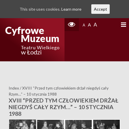
This site uses cookies.
Learn more
Accept
A
A
A
Index
/
XVIII “Przed tym człowiekiem drżał niegdyś cały
Rzym…” – 10 stycznia 1988
XVIII “PRZED TYM CZŁOWIEKIEM DRŻAŁ
NIEGDYŚ CAŁY RZYM…” – 10 STYCZNIA
1988