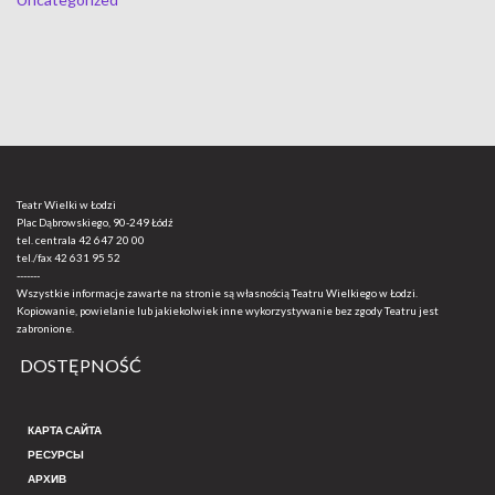
Teatr Wielki w Łodzi
Plac Dąbrowskiego, 90-249 Łódź
tel. centrala
42 647 20 00
tel./fax
42 631 95 52
-------
Wszystkie informacje zawarte na stronie są własnością Teatru Wielkiego w Łodzi.
Kopiowanie, powielanie lub jakiekolwiek inne wykorzystywanie bez zgody Teatru jest
zabronione.
DOSTĘPNOŚĆ
КАРТА САЙТА
РЕСУРСЫ
АРХИВ