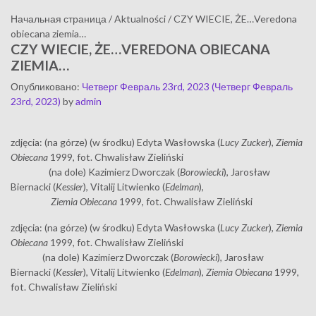
Начальная страница
/
Aktualności
/
CZY WIECIE, ŻE…Veredona
obiecana ziemia…
CZY WIECIE, ŻE…VEREDONA OBIECANA
ZIEMIA…
Опубликовано
:
Четверг Февраль 23rd, 2023
(Четверг Февраль
23rd, 2023)
by
admin
zdjęcia: (na górze) (w środku) Edyta Wasłowska (
Lucy Zucker
),
Ziemia
Obiecana
1999, fot. Chwalisław Zieliński
(na dole) Kazimierz Dworczak (
Borowiecki
), Jarosław
Biernacki (
Kessler
), Vitalij Litwienko (
Edelman
),
Ziemia Obiecana
1999, fot. Chwalisław Zieliński
zdjęcia: (na górze) (w środku) Edyta Wasłowska (
Lucy Zucker
),
Ziemia
Obiecana
1999, fot. Chwalisław Zieliński
(na dole) Kazimierz Dworczak (
Borowiecki
), Jarosław
Biernacki (
Kessler
), Vitalij Litwienko (
Edelman
),
Ziemia Obiecana
1999,
fot. Chwalisław Zieliński