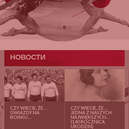
НОВОСТИ
CZY WIECIE, ŻE…
CZY WIECIE, ŻE…
GWIAZDY NA
JEDNA Z NASZYCH
BOISKU…
NAJWIĘKSZYCH…
(140 ROCZNICA
URODZIN)