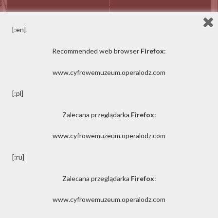
[:en]
Подробнее
Подробнее
Recommended web browser
Firefox
:
www.cyfrowemuzeum.operalodz.com
[:pl]
Zalecana przeglądarka
Firefox
:
www.cyfrowemuzeum.operalodz.com
[:ru]
ОБРАЗОВАНИЕ
Zalecana przeglądarka
Firefox
:
Январь
Февраль
Март
Апрель
www.cyfrowemuzeum.operalodz.com