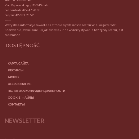
Teatr Wielki w Łodzi
Plac Dąbrowskiego, 90-249 Łódź
tel. centrala
42 647 20 00
tel./fax
42 631 95 52
-------
Wszystkie informacje zawarte na stronie są własnością Teatru Wielkiego w Łodzi.
Kopiowanie, powielanie lub jakiekolwiek inne wykorzystywanie bez zgody Teatru jest
zabronione.
DOSTĘPNOŚĆ
КАРТА САЙТА
РЕСУРСЫ
АРХИВ
ОБРАЗОВАНИЕ
ПОЛИТИКА КОНФИДЕНЦИАЛЬНОСТИ
COOKIE-ФАЙЛЫ
КОНТАКТЫ
NEWSLETTER