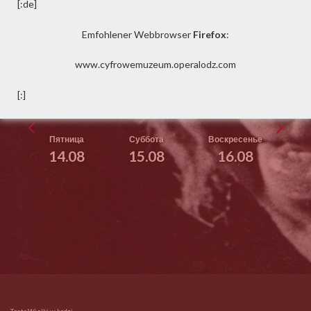
[:de]
Май
Июнь
Июль
Август
Сентябрь
Emfohlener Webbrowser
Firefox
:
Октябрь
Ноябрь
Декабрь
www.cyfrowemuzeum.operalodz.com
Понедельник
Втроник
Среда
Четверг
[:]
10.08
11.08
12.08
13.08
Пятница
Суббота
Воскресенье
14.08
15.08
16.08