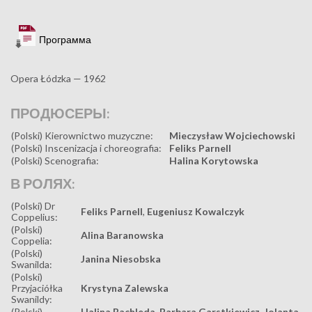
Программа
Opera Łódzka — 1962
ПРОДЮСЕРЫ:
(Polski) Kierownictwo muzyczne:
Mieczysław Wojciechowski
(Polski) Inscenizacja i choreografia:
Feliks Parnell
(Polski) Scenografia:
Halina Korytowska
В РОЛЯХ:
(Polski) Dr
Feliks Parnell
,
Eugeniusz Kowalczyk
Coppelius:
(Polski)
Alina Baranowska
Coppelia:
(Polski)
Janina Niesobska
Swanilda:
(Polski)
Przyjaciółka
Krystyna Zalewska
Swanildy:
(Polski)
Halina Bachleda
,
Barbara Garstkiewicz
,
Jolanta