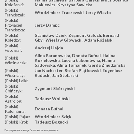
Koleżanki:
Makiewicz
,
Krystyna Sawicka
(Polski)
Włodzimierz Traczewski
,
Jerzy Wlazło
Franciszek:
(Polski)
Przyjaciel
Jerzy Dampc
Franciszka:
(Polski)
Stanisław Dziuk
,
Zygmunt Galoch
,
Bernard
Koledzy:
Gbyl
,
Wiesław Głowacki
,
Adam Różalski
(Polski)
Andrzej Hajda
Fotograf:
Alina Baranowska
,
Donata Bufnal
,
Halina
(Polski)
Kozielewska
,
Lucyna Łakomówna
,
Hanna
Wieśniaczki:
Sadowska
,
Alina Tomanek
,
Gerda Żmudzińska
(Polski)
Jan Nachszter
,
Stefan Piątkowski
,
Eugeniusz
Wieśniacy:
Raducki
,
Jan Stolarski
(Polski) Lalki:
(Polski)
Zygmunt Skórzyński
Chińczyk:
(Polski)
Tadeusz Woliński
Astrolog:
(Polski)
Donata Bufnal
Kolombina:
(Polski) Pajac:
Włodzimierz Szlęk
(Polski) Król:
Tadeusz Bogucki
Подчеркнутые лица были частью премьеры