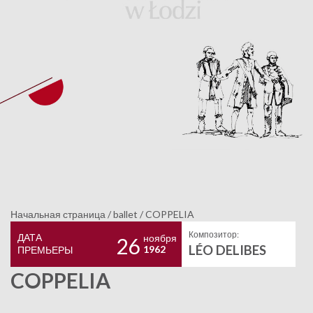
Начальная страница
/
ballet
/
COPPELIA
Композитор:
ДАТА
ноября
26
LÉO DELIBES
1962
ПРЕМЬЕРЫ
COPPELIA