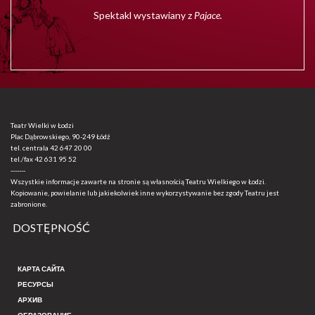
Spektakl wystawiany z
Pajace.
Teatr Wielki w Łodzi
Plac Dąbrowskiego, 90-249 Łódź
tel. centrala
42 647 20 00
tel./fax
42 631 95 52
-------
Wszystkie informacje zawarte na stronie są własnością Teatru Wielkiego w Łodzi.
Kopiowanie, powielanie lub jakiekolwiek inne wykorzystywanie bez zgody Teatru jest
zabronione.
DOSTĘPNOŚĆ
КАРТА САЙТА
РЕСУРСЫ
АРХИВ