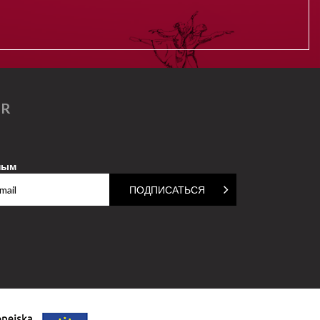
ER
ным