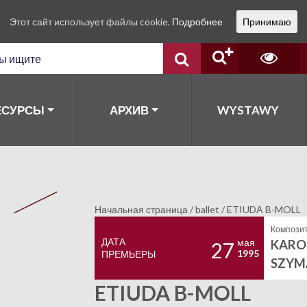
Этот сайт использует файлы cookie.
Подробнее
Принимаю
ЕСУРСЫ
АРХИВ
WYSTAWY
Начальная страница
/
ballet
/
ETIUDA B-MOLL
Композит
ДАТА
мая
KARO
27
1995
ПРЕМЬЕРЫ
SZYM
ETIUDA B-MOLL