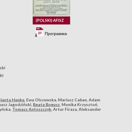
(POLSKI) AFISZ
Программа
cki
ki
olanta Henke
,
Ewa Olszewska
,
Mariusz Caban
,
Adam
asz Jagodziński
,
Beata Bogusz
,
Monika Krzysztoń
,
yńska
,
Tomasz Antoszczyk
,
Artur Firaza
,
Aleksander