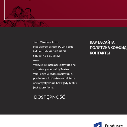
КАРТА САЙТА
Teatr Wielki w Łodzi
Plac Dąbrowskiego, 90-249 Łódź
ПОЛИТИКА КОНФИ
tel. centrala
42 647 20 00
КОНТАКТЫ
tel./fax
42 631 95 52
-------
Wszystkie informacje zawarte na
stronie są własnością Teatru
Wielkiego w Łodzi. Kopiowanie,
powielanie lub jakiekolwiek inne
wykorzystywanie bez zgody Teatru
jest zabronione.
DOSTĘPNOŚĆ