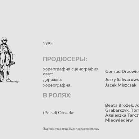
1995
ПРОДЮСЕРЫ:
хореография сценография
Conrad Drzewie
свет:
дирижер:
Jerzy Salwarows
хореография:
Jacek Miszczak
В РОЛЯХ:
Beata Brożek
,
J
Grabarczyk
,
Tom
(Polski) Obsada:
Agnieszka Tarcz
Miedwiediew
Подчеркнутые лица были частью премьеры