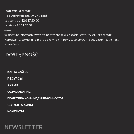
Teatr Wielki w Łodzi
Plac Dąbrowskiego, 90-249 Łódź
tel. centrala
42 647 20 00
tel./fax
42 631 95 52
-------
Wszystkie informacje zawarte na stronie są własnością Teatru Wielkiego w Łodzi.
Kopiowanie, powielanie lub jakiekolwiek inne wykorzystywanie bez zgody Teatru jest
zabronione.
DOSTĘPNOŚĆ
КАРТА САЙТА
РЕСУРСЫ
АРХИВ
ОБРАЗОВАНИЕ
ПОЛИТИКА КОНФИДЕНЦИАЛЬНОСТИ
COOKIE-ФАЙЛЫ
КОНТАКТЫ
NEWSLETTER