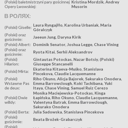
(Polski) baletmistrzyni pary gościnnej
Kristina Mordzik
,
Andrey
Opery Lwowskiej:
Musorin
В РОЛЯХ:
Laura Ryngajłło
,
Karolina Urbaniak
,
Maria
(Polski) Giselle:
Góralczyk
(Polski) oraz
Jaeeun Jung
,
Daryna Kirik
gościnnie:
(Polski) Albert:
Dominik Senator
,
Joshua Legge
,
Chase Vining
(Polski) oraz
Ryota Kitai
,
Serhii Aleksandrov
gościnnie:
(Polski)
Gintautas Potockas
,
Nazar Botsiy
,
(Polski)
Hilarion:
Giuseppe Stancanelli
Ekaterina Kitaeva-Muśko
,
Stanislava
(Polski) Mirta:
Pincekova
,
Claudie Lacquemanne
(Polski)
Riho Okuno
,
Alicja Bajorek
,
Sakurako Onodera
,
Wstawne Pas
Emma Barrowclough
,
Koki Tachibana
,
Yuki
de deux:
Itaya
,
Chase Vining
,
Samuel Ruiz Cerezo
Monika Maciejewska-Potockas
,
Kinga
(Polski) Dwie
Łapińska
,
Riho Okuno
,
Claudie Lacquemanne
,
willdy:
Valentyna Batrak
,
Emma Barrowclough
,
Sakurako Onodera
(Polski) Berta:
Julia Sadowska
,
Stanislava Pincekova
(Polski)
Beata Brożek-Grabarczyk
gościnnie:
(Polski)