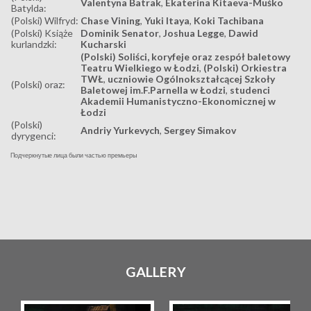
Valentyna Batrak
,
Ekaterina Kitaeva-Muśko
Batylda:
(Polski) Wilfryd:
Chase Vining
,
Yuki Itaya
,
Koki Tachibana
(Polski) Książe
Dominik Senator
,
Joshua Legge
,
Dawid
kurlandzki:
Kucharski
(Polski) Soliści, koryfeje oraz zespół baletowy
Teatru Wielkiego w Łodzi
,
(Polski) Orkiestra
TWŁ
,
uczniowie Ogólnokształcącej Szkoły
(Polski) oraz:
Baletowej im.F.Parnella w Łodzi
,
studenci
Akademii Humanistyczno-Ekonomicznej w
Łodzi
(Polski)
Andriy Yurkevych
,
Sergey Simakov
dyrygenci:
Подчеркнутые лица были частью премьеры
GALLERY