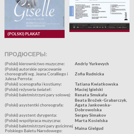
(POLSKI) PLAKAT
ПРОДЮСЕРЫ:
(Polski) kierownictwo muzyczne:
Andriy Yurkevych
(Polski) autorskie opracowanie
choreografii wg. Jeana Coralliego i
Zofia Rudnicka
Julesa Perrota:
(Polski) scenografia i kostiumy:
Tatiana Kwiatkowska
(Polski) reżyseria świateł:
Maciej Igielski
(Polski) baletmistrzyni pary solowej:
Renata Smukała
Beata Brożek-Grabarczyk
,
(Polski) asystentki choreografa:
Agata Jankowska-
Dobrowolska
(Polski) asystent dyrygenta:
Sergey Simakov
(Polski) współpraca muzyczna:
Marta Kosielska
(Polski) baletmistrzyni pary gościnnej
Maina Gielgud
Polskiego Baletu Narodowego: