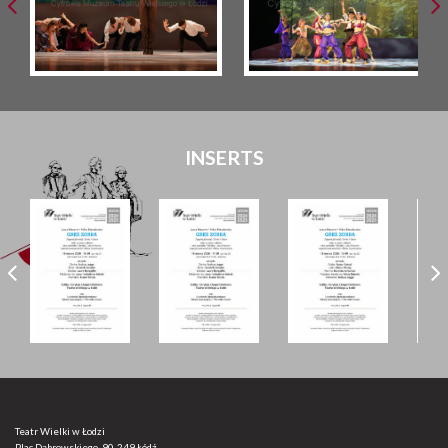
INSERTS
Teatr Wielki w Łodzi
Plac Dąbrowskiego, 90-249 Łódź