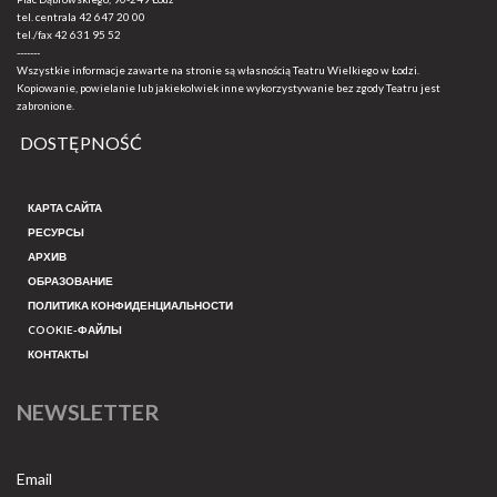
tel. centrala
42 647 20 00
tel./fax
42 631 95 52
-------
Wszystkie informacje zawarte na stronie są własnością Teatru Wielkiego w Łodzi.
Kopiowanie, powielanie lub jakiekolwiek inne wykorzystywanie bez zgody Teatru jest
zabronione.
DOSTĘPNOŚĆ
КАРТА САЙТА
РЕСУРСЫ
АРХИВ
ОБРАЗОВАНИЕ
ПОЛИТИКА КОНФИДЕНЦИАЛЬНОСТИ
COOKIE-ФАЙЛЫ
КОНТАКТЫ
NEWSLETTER
Email