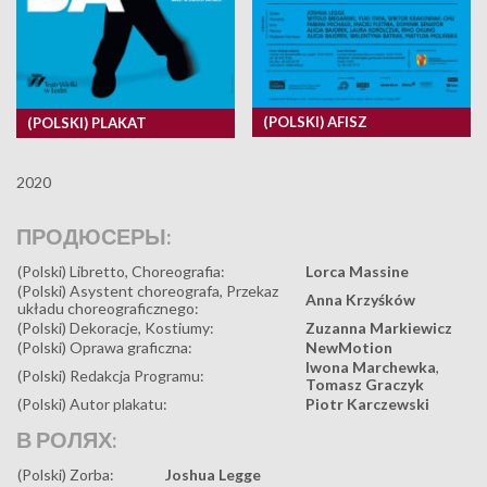
(POLSKI) AFISZ
(POLSKI) PLAKAT
2020
ПРОДЮСЕРЫ:
(Polski) Libretto, Choreografia:
Lorca Massine
(Polski) Asystent choreografa, Przekaz
Anna Krzyśków
układu choreograficznego:
(Polski) Dekoracje, Kostiumy:
Zuzanna Markiewicz
(Polski) Oprawa graficzna:
NewMotion
Iwona Marchewka
,
(Polski) Redakcja Programu:
Tomasz Graczyk
(Polski) Autor plakatu:
Piotr Karczewski
В РОЛЯХ:
(Polski) Zorba:
Joshua Legge