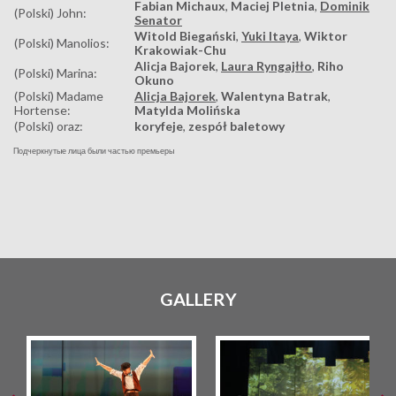
Fabian Michaux
,
Maciej Pletnia
,
Dominik
(Polski) John:
Senator
Witold Biegański
,
Yuki Itaya
,
Wiktor
(Polski) Manolios:
Krakowiak-Chu
Alicja Bajorek
,
Laura Ryngajłło
,
Riho
(Polski) Marina:
Okuno
(Polski) Madame
Alicja Bajorek
,
Walentyna Batrak
,
Hortense:
Matylda Molińska
(Polski) oraz:
koryfeje
,
zespół baletowy
Подчеркнутые лица были частью премьеры
GALLERY