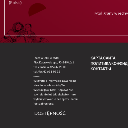
(Polski)
Tytuł grany w jedny
КАРТА САЙТА
Teatr Wielki w Łodzi
Plac Dąbrowskiego, 90-249 Łódź
ПОЛИТИКА КОНФИ
tel. centrala
42 647 20 00
КОНТАКТЫ
tel./fax
42 631 95 52
-------
Wszystkie informacje zawarte na
stronie są własnością Teatru
Wielkiego w Łodzi. Kopiowanie,
powielanie lub jakiekolwiek inne
wykorzystywanie bez zgody Teatru
jest zabronione.
DOSTĘPNOŚĆ