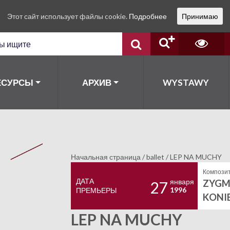
Этот сайт использует файлы cookie.
Подробнее
Принимаю
ЕСУРСЫ
АРХИВ
WYSTAWY
Начальная страница
/
ballet
/
LEP NA MUCHY
Композит
ДАТА
января
ZYG
27
1996
ПРЕМЬЕРЫ
KONI
LEP NA MUCHY