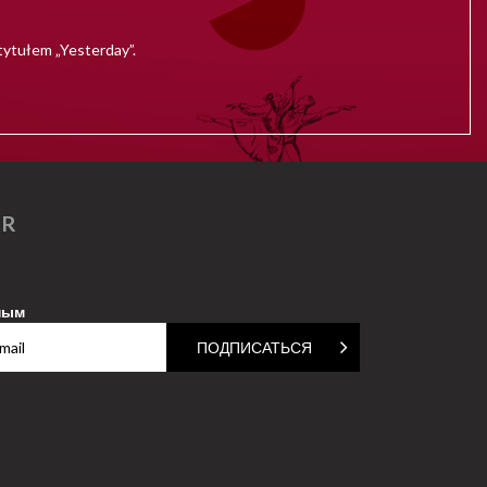
tytułem „Yesterday”.
ER
ным