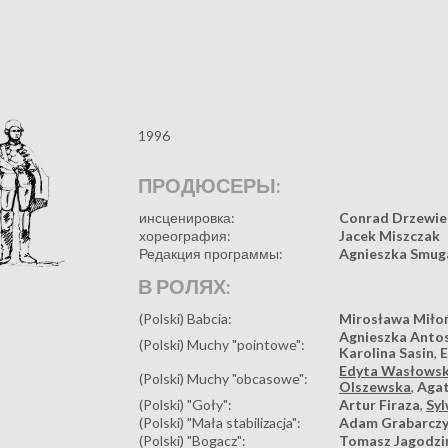
1996
ПРОДЮСЕРЫ:
инсценировка:
Conrad Drzewie
хореография:
Jacek Miszczak
Редакция программы:
Agnieszka Smug
В РОЛЯХ:
(Polski) Babcia:
Mirosława Miło
Agnieszka Anto
(Polski) Muchy "pointowe":
Karolina Sasin
,
Edyta Wasłows
(Polski) Muchy "obcasowe":
Olszewska
,
Agat
(Polski) "Goły":
Artur Firaza
,
Sy
(Polski) "Mała stabilizacja":
Adam Grabarcz
(Polski) "Bogacz":
Tomasz Jagodzi