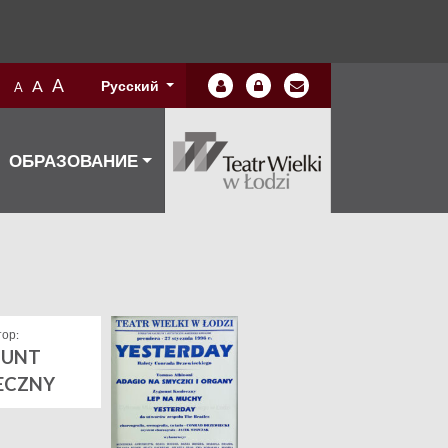
A
A
Русский
A
ОБРАЗОВАНИЕ
ор:
MUNT
ECZNY