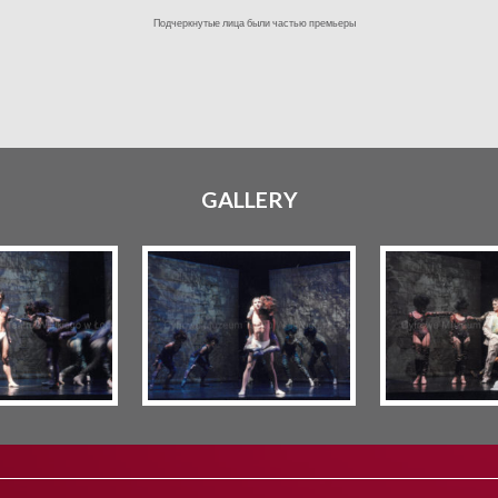
Подчеркнутые лица были частью премьеры
GALLERY