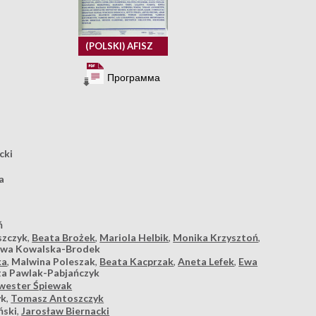
(POLSKI) AFISZ
Программа
cki
a
ń
szczyk
,
Beata Brożek
,
Mariola Helbik
,
Monika Krzysztoń
,
Ewa Kowalska-Brodek
ka
,
Malwina Poleszak
,
Beata Kacprzak
,
Aneta Lefek
,
Ewa
a Pawlak-Pabjańczyk
lwester Śpiewak
yk
,
Tomasz Antoszczyk
ński
,
Jarosław Biernacki