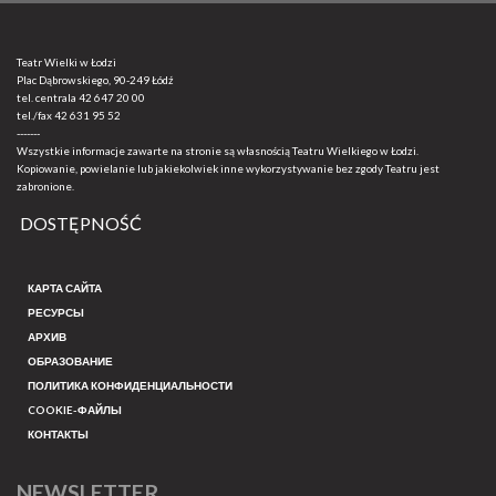
Teatr Wielki w Łodzi
Plac Dąbrowskiego, 90-249 Łódź
tel. centrala
42 647 20 00
tel./fax
42 631 95 52
-------
Wszystkie informacje zawarte na stronie są własnością Teatru Wielkiego w Łodzi.
Kopiowanie, powielanie lub jakiekolwiek inne wykorzystywanie bez zgody Teatru jest
zabronione.
DOSTĘPNOŚĆ
КАРТА САЙТА
РЕСУРСЫ
АРХИВ
ОБРАЗОВАНИЕ
ПОЛИТИКА КОНФИДЕНЦИАЛЬНОСТИ
COOKIE-ФАЙЛЫ
КОНТАКТЫ
NEWSLETTER