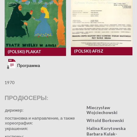
(POLSKI) AFISZ
(POLSKI) PLAKAT
Программа
1970
ПРОДЮСЕРЫ:
Mieczysław
дирижер:
Wojciechowski
постановка и направление, а также
Witold Borkowski
хореография:
украшения:
Halina Korytowska
Barbara Kulak-
костюмы: