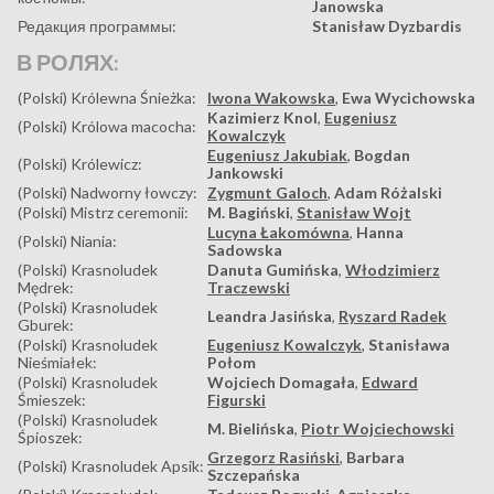
Janowska
Редакция программы:
Stanisław Dyzbardis
В РОЛЯХ:
(Polski) Królewna Śnieżka:
Iwona Wakowska
,
Ewa Wycichowska
Kazimierz Knol
,
Eugeniusz
(Polski) Królowa macocha:
Kowalczyk
Eugeniusz Jakubiak
,
Bogdan
(Polski) Królewicz:
Jankowski
(Polski) Nadworny łowczy:
Zygmunt Galoch
,
Adam Różalski
(Polski) Mistrz ceremonii:
M. Bagiński
,
Stanisław Wojt
Lucyna Łakomówna
,
Hanna
(Polski) Niania:
Sadowska
(Polski) Krasnoludek
Danuta Gumińska
,
Włodzimierz
Mędrek:
Traczewski
(Polski) Krasnoludek
Leandra Jasińska
,
Ryszard Radek
Gburek:
(Polski) Krasnoludek
Eugeniusz Kowalczyk
,
Stanisława
Nieśmiałek:
Połom
(Polski) Krasnoludek
Wojciech Domagała
,
Edward
Śmieszek:
Figurski
(Polski) Krasnoludek
M. Bielińska
,
Piotr Wojciechowski
Śpioszek:
Grzegorz Rasiński
,
Barbara
(Polski) Krasnoludek Apsik:
Szczepańska