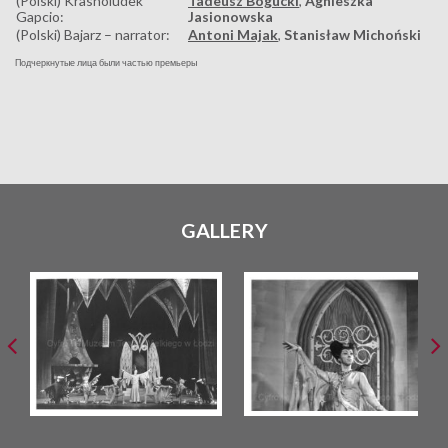
(Polski) Krasnoludek
Tadeusz Bogucki
,
Agnieszka
Gapcio:
Jasionowska
(Polski) Bajarz – narrator:
Antoni Majak
,
Stanisław Michoński
Подчеркнутые лица были частью премьеры
GALLERY