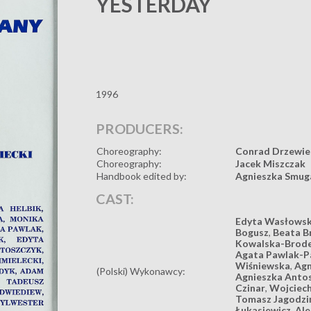
YESTERDAY
1996
PRODUCERS:
Choreography:
Conrad Drzewie
Choreography:
Jacek Miszczak
Handbook edited by:
Agnieszka Smug
CAST:
Edyta Wasłows
Bogusz
,
Beata B
Kowalska-Brod
Agata Pawlak-P
Wiśniewska
,
Agn
(Polski) Wykonawcy:
Agnieszka Anto
Czinar
,
Wojciec
Tomasz Jagodzi
Łukasiewicz
,
Al