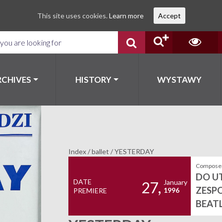
This site uses cookies.
Learn more
Accept
RCHIVES
HISTORY
WYSTAWY
Index
/
ballet
/
YESTERDAY
Composer
DO 
DATE
January
27,
ZESPO
1996
PREMIERE
BEATL