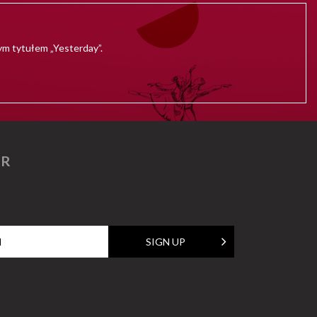
ym tytułem „Yesterday”.
ER