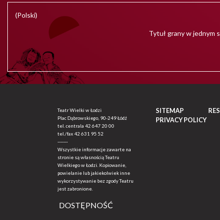
(Polski)
Tytuł grany w jednym s
SITEMAP
RE
Teatr Wielki w Łodzi
Plac Dąbrowskiego, 90-249 Łódź
PRIVACY POLICY
tel. centrala
42 647 20 00
tel./fax
42 631 95 52
-------
Wszystkie informacje zawarte na
stronie są własnością Teatru
Wielkiego w Łodzi. Kopiowanie,
powielanie lub jakiekolwiek inne
wykorzystywanie bez zgody Teatru
jest zabronione.
DOSTĘPNOŚĆ