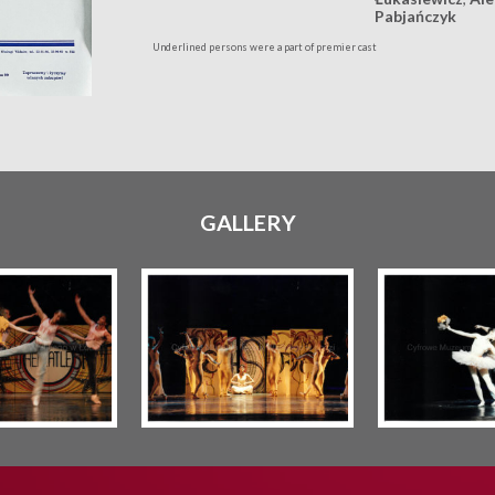
Pabjańczyk
Underlined persons were a part of premier cast
GALLERY