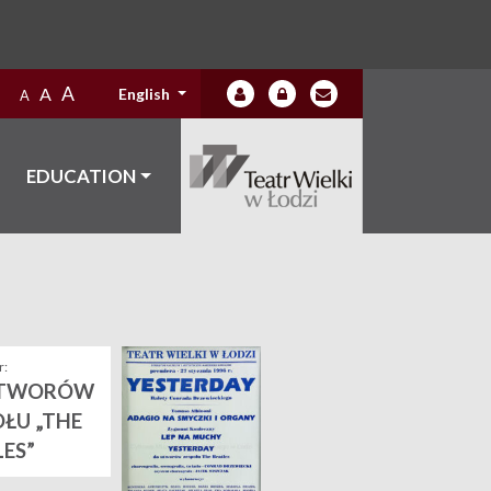
A
A
English
A
EDUCATION
:
UTWORÓW
ŁU „THE
ES”