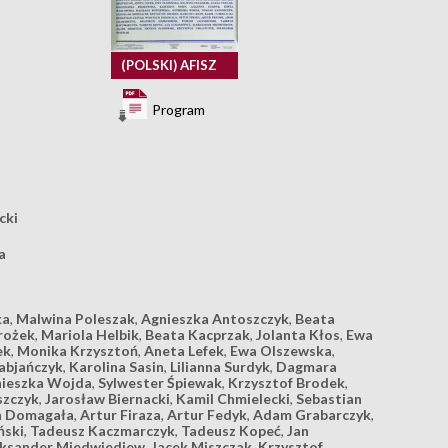
(POLSKI) AFISZ
Program
cki
a
ka
,
Malwina Poleszak
,
Agnieszka Antoszczyk
,
Beata
rożek
,
Mariola Helbik
,
Beata Kacprzak
,
Jolanta Kłos
,
Ewa
ek
,
Monika Krzysztoń
,
Aneta Lefek
,
Ewa Olszewska
,
abjańczyk
,
Karolina Sasin
,
Lilianna Surdyk
,
Dagmara
ieszka Wojda
,
Sylwester Śpiewak
,
Krzysztof Brodek
,
szczyk
,
Jarosław Biernacki
,
Kamil Chmielecki
,
Sebastian
h Domagała
,
Artur Firaza
,
Artur Fedyk
,
Adam Grabarczyk
,
ński
,
Tadeusz Kaczmarczyk
,
Tadeusz Kopeć
,
Jan
eksander Miedwiediew
,
Jacek Miszczak
,
Krzysztof