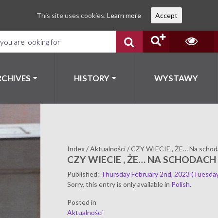
This site uses cookies.
Learn more
Accept
RCHIVES
HISTORY
WYSTAWY
Index
/
Aktualności
/
CZY WIECIE , ŻE… Na schoda
CZY WIECIE , ŻE… NA SCHODACH 
Published
:
Thursday February 2nd, 2023
(Tuesday
Sorry, this entry is only available in
Polish
.
Posted in
Aktualności