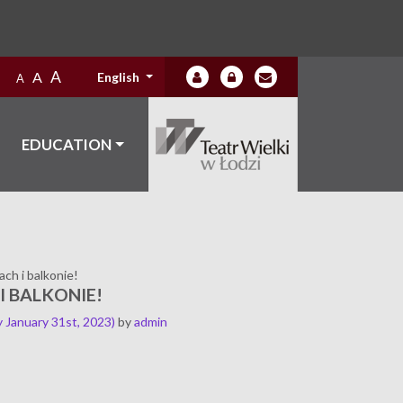
A
A
English
A
EDUCATION
ch i balkonie!
I BALKONIE!
 January 31st, 2023)
by
admin