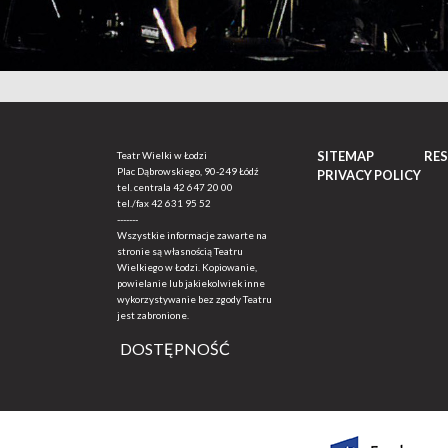
SITEMAP
RE
Teatr Wielki w Łodzi
Plac Dąbrowskiego, 90-249 Łódź
PRIVACY POLICY
tel. centrala
42 647 20 00
tel./fax
42 631 95 52
-------
Wszystkie informacje zawarte na
stronie są własnością Teatru
Wielkiego w Łodzi. Kopiowanie,
powielanie lub jakiekolwiek inne
wykorzystywanie bez zgody Teatru
jest zabronione.
DOSTĘPNOŚĆ