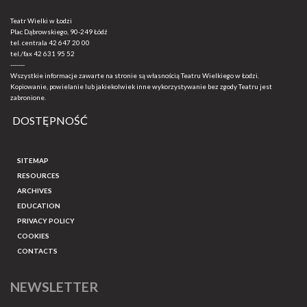
Teatr Wielki w Łodzi
Plac Dąbrowskiego, 90-249 Łódź
tel. centrala
42 647 20 00
tel./fax
42 631 95 52
-------
Wszystkie informacje zawarte na stronie są własnością Teatru Wielkiego w Łodzi.
Kopiowanie, powielanie lub jakiekolwiek inne wykorzystywanie bez zgody Teatru jest
zabronione.
DOSTĘPNOŚĆ
SITEMAP
RESOURCES
ARCHIVES
EDUCATION
PRIVACY POLICY
COOKIES
CONTACTS
NEWSLETTER