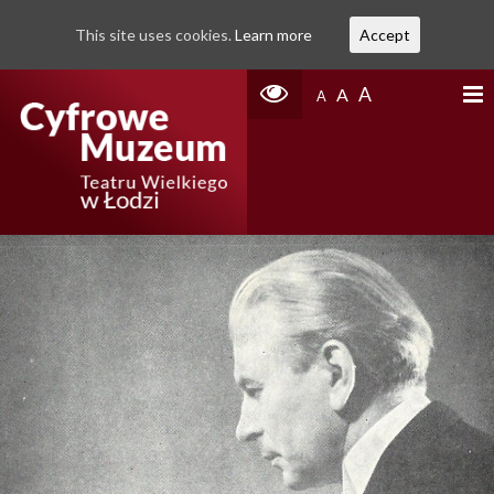
This site uses cookies.
Learn more
Accept
A
A
A