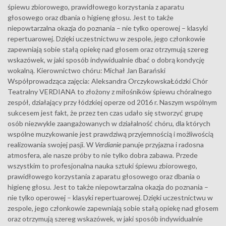
śpiewu zbiorowego, prawidłowego korzystania z aparatu
głosowego oraz dbania o higienę głosu. Jest to także
niepowtarzalna okazja do poznania – nie tylko operowej – klasyki
repertuarowej. Dzięki uczestnictwu w zespole, jego członkowie
zapewniają sobie stałą opiekę nad głosem oraz otrzymują szereg
wskazówek, w jaki sposób indywidualnie dbać o dobrą kondycję
wokalną. Kierownictwo chóru: Michał Jan Barański
Współprowadząca zajęcia: Aleksandra OrczykowskaŁódzki Chór
Teatralny VERDIANA to złożony z miłośników śpiewu chóralnego
zespół, działający przy łódzkiej operze od 2016 r. Naszym wspólnym
sukcesem jest fakt, że przez ten czas udało się stworzyć grupę
osób niezwykle zaangażowanych w działalność chóru, dla których
wspólne muzykowanie jest prawdziwą przyjemnością i możliwością
realizowania swojej pasji. W
Verdianie
panuje przyjazna i radosna
atmosfera, ale nasze próby to nie tylko dobra zabawa. Przede
wszystkim to profesjonalna nauka sztuki śpiewu zbiorowego,
prawidłowego korzystania z aparatu głosowego oraz dbania o
higienę głosu. Jest to także niepowtarzalna okazja do poznania –
nie tylko operowej – klasyki repertuarowej. Dzięki uczestnictwu w
zespole, jego członkowie zapewniają sobie stałą opiekę nad głosem
oraz otrzymują szereg wskazówek, w jaki sposób indywidualnie