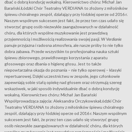
dbać o dobrą kondycję wokalną. Kierownictwo chóru: Michał Jan
Barański.Łódzki Chór Teatralny VERDIANA to złożony z miłośników
śpiewu chóralnego zespół, działający przy łódzkiej operze od 2016 r.
Naszym wspólnym sukcesem jest fakt, że przez ten czas udało się
stworzyć grupę osób niezwykle zaangażowanych w działalność
chóru, dla których wspólne muzykowanie jest prawdziwą
przyjemnością i możliwością realizowania swojej pasji. W
Verdianie
panuje przyjazna i radosna atmosfera, ale nasze próby to nie tylko
dobra zabawa. Przede wszystkim to profesjonalna nauka sztuki
śpiewu zbiorowego, prawidłowego korzystania z aparatu
głosowego oraz dbania o higienę głosu. Jest to także
niepowtarzalna okazja do poznania – nie tylko operowej – klasyki
repertuarowej. Dzięki uczestnictwu w zespole, jego członkowie
zapewniają sobie stałą opiekę nad głosem oraz otrzymują szereg
wskazówek, w jaki sposób indywidualnie dbać o dobrą kondycję
wokalną. Kierownictwo chóru: Michał Jan Barański
Współprowadząca zajęcia: Aleksandra OrczykowskaŁódzki Chór
Teatralny VERDIANA to złożony z miłośników śpiewu chóralnego
zespół, działający przy łódzkiej operze od 2016 r. Naszym wspólnym
sukcesem jest fakt, że przez ten czas udało się stworzyć grupę
osób niezwykle zaangażowanych w działalność chóru, dla których
wspólne muzykowanie jest prawdziwą przyjemnością i możliwością