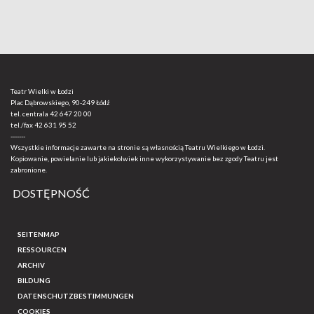
Teatr Wielki w Łodzi
Plac Dąbrowskiego, 90-249 Łódź
tel. centrala
42 647 20 00
tel./fax
42 631 95 52
-------
Wszystkie informacje zawarte na stronie są własnością Teatru Wielkiego w Łodzi.
Kopiowanie, powielanie lub jakiekolwiek inne wykorzystywanie bez zgody Teatru jest
zabronione.
DOSTĘPNOŚĆ
SEITENMAP
RESSOURCEN
ARCHIV
BILDUNG
DATENSCHUTZBESTIMMUNGEN
COOKIES