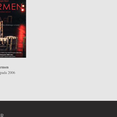
rmen
opada 2006
ER