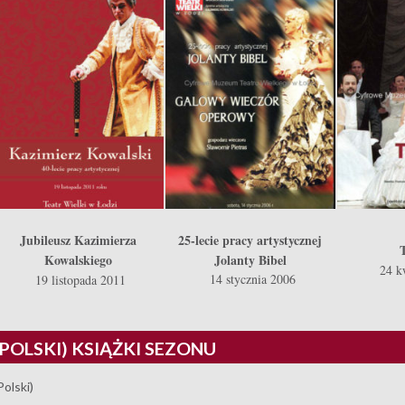
Jubileusz Kazimierza
25-lecie pracy artystycznej
T
Kowalskiego
Jolanty Bibel
24 k
14 stycznia 2006
19 listopada 2011
(POLSKI) KSIĄŻKI SEZONU
Polski)