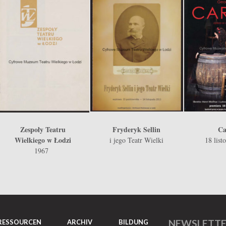
Zespoły Teatru
Fryderyk Sellin
Ca
Wielkiego w Łodzi
i jego Teatr Wielki
18 list
1967
NEWSLETT
RESSOURCEN
ARCHIV
BILDUNG