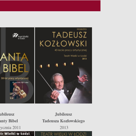
ubileusz
Jubileusz
anty Bibel
Tadeusza Kozłowskiego
tycznia 2011
2013