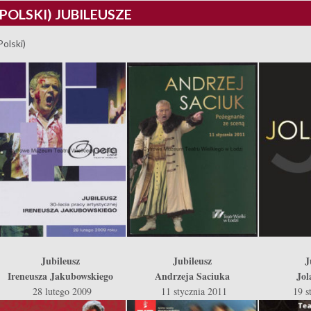
(POLSKI) JUBILEUSZE
Polski)
Jubileusz
Jubileusz
J
Ireneusza Jakubowskiego
Andrzeja Saciuka
Jol
28 lutego 2009
11 stycznia 2011
19 s