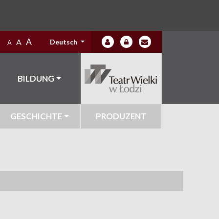
A
A
Deutsch
A
BILDUNG
GESCHICHTE
PRODUZENT
N
S
W
Z