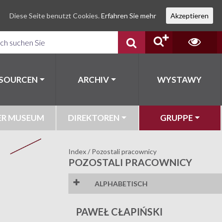
Diese Seite benutzt Cookies.
Erfahren Sie mehr
Akzeptieren
SSOURCEN
ARCHIV
WYSTAWY
ER MUSEUM
DIREKTOREN
GRUPPE
Index
/
Pozostali pracownicy
POZOSTALI PRACOWNICY
ALPHABETISCH
C
D
K
M
PAWEŁ CŁAPIŃSKI