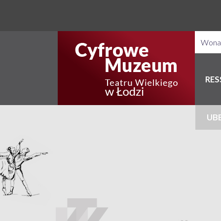
RE
UB