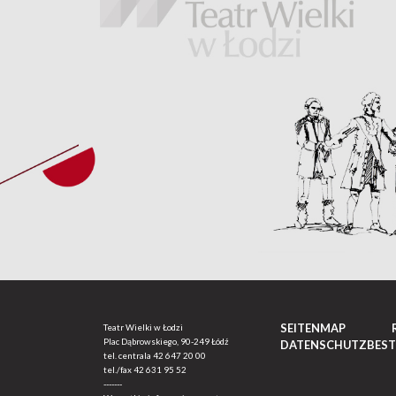
SEITENMAP
Teatr Wielki w Łodzi
Plac Dąbrowskiego, 90-249 Łódź
DATENSCHUTZBES
tel. centrala
42 647 20 00
tel./fax
42 631 95 52
-------