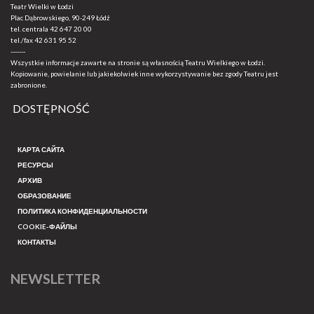
Teatr Wielki w Łodzi
Plac Dąbrowskiego, 90-249 Łódź
tel. centrala
42 647 20 00
tel./fax
42 631 95 52
-------
Wszystkie informacje zawarte na stronie są własnością Teatru Wielkiego w Łodzi.
Kopiowanie, powielanie lub jakiekolwiek inne wykorzystywanie bez zgody Teatru jest
zabronione.
DOSTĘPNOŚĆ
КАРТА САЙТА
РЕСУРСЫ
АРХИВ
ОБРАЗОВАНИЕ
ПОЛИТИКА КОНФИДЕНЦИАЛЬНОСТИ
COOKIE-ФАЙЛЫ
КОНТАКТЫ
NEWSLETTER