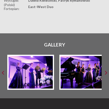
Wystąpili:
Dawid Kwieciński
,
Patryk Rymanowski
(Polski)
East-West Duo
Fortepian:
GALLERY