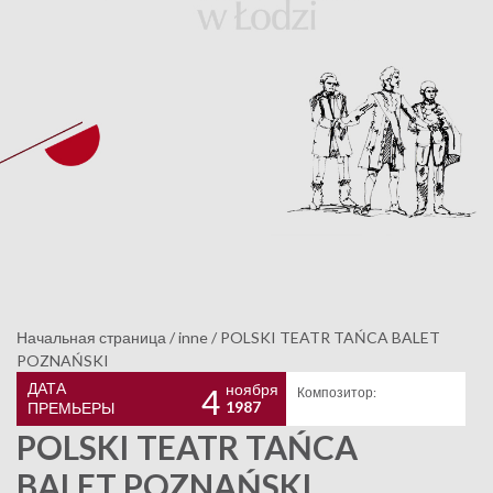
Начальная страница
/
inne
/
POLSKI TEATR TAŃCA BALET
POZNAŃSKI
ДАТА
ноября
4
Композитор:
1987
ПРЕМЬЕРЫ
POLSKI TEATR TAŃCA
BALET POZNAŃSKI