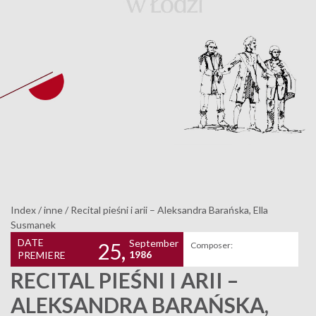
Index
/
inne
/
Recital pieśni i arii – Aleksandra Barańska, Ella
Susmanek
DATE
September
25,
Composer:
1986
PREMIERE
RECITAL PIEŚNI I ARII –
ALEKSANDRA BARAŃSKA,