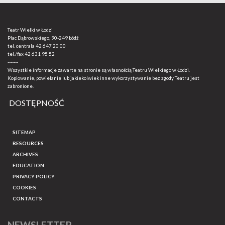
Teatr Wielki w Łodzi
Plac Dąbrowskiego, 90-249 Łódź
tel. centrala
42 647 20 00
tel./fax
42 631 95 52
-------
Wszystkie informacje zawarte na stronie są własnością Teatru Wielkiego w Łodzi.
Kopiowanie, powielanie lub jakiekolwiek inne wykorzystywanie bez zgody Teatru jest
zabronione.
DOSTĘPNOŚĆ
SITEMAP
RESOURCES
ARCHIVES
EDUCATION
PRIVACY POLICY
COOKIES
CONTACTS
NEWSLETTER