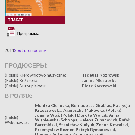
ПЛАКАТ
Программа
2014
Spot promocyjny
ПРОДЮСЕРЫ:
(Polski) Kierownictwo muzyczne:
Tadeusz Kozłowski
(Polski) Reżyseria:
Janina Niesobska
(Polski) Autor plakatu:
Piotr Karczewski
В РОЛЯХ:
Monika Cichocka
,
Bernadetta Grabias
,
Patrycja
Krzeszowska
,
Agnieszka Makówka
,
(Polski)
Joanna Woś
,
(Polski) Dorota Wójcik
,
Anna
(Polski)
Wiśniewska-Schoppa
,
Helena Zubanovich
,
Rafał
Wykonawcy:
Bartmiński
,
Stanisław Kuflyuk
,
Zenon Kowalski
,
Przemysław Rezner
,
Patryk Rymanowski
,
Dominik Sutowicz
,
Adam Szerszeń