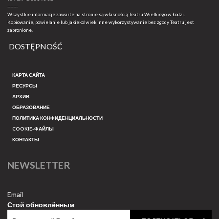
-------
Wszystkie informacje zawarte na stronie są własnością Teatru Wielkiego w Łodzi.
Kopiowanie, powielanie lub jakiekolwiek inne wykorzystywanie bez zgody Teatru jest
zabronione.
DOSTĘPNOŚĆ
КАРТА САЙТА
РЕСУРСЫ
АРХИВ
ОБРАЗОВАНИЕ
ПОЛИТИКА КОНФИДЕНЦИАЛЬНОСТИ
COOKIE-ФАЙЛЫ
КОНТАКТЫ
NEWSLETTER
Email
Стой обновлённым