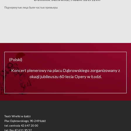
Подчеркнутые лица были частью премьеры
(Polski)
Koncert plenerowy na placu Dąbrowskiego zorganizowany z
okazji jubileuszu 60-lecia Opery w Łodzi.
Teatr Wielki w Łodzi
Plac Dąbrowskiego, 90-249 Łódź
tel. centrala
42 647 20 00
tel./fax
42 631 95 52