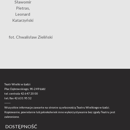
Sławomir
Pietras,
Leonard
Katarzyński
fot. Chwalisław Zieliński
Teatr Wielki w Łodzi
Plac Dąbrowskiego, 90-249 Łódź
tel. centrala
42 647 20 00
tel./fax
42 631 95 52
-------
Wszystkie informacje zawarte na stronie są własnością Teatru Wielkiego w Łodzi.
Kopiowanie, powielanie lub jakiekolwiek inne wykorzystywanie bez zgody Teatru jest
zabronione.
DOSTĘPNOŚĆ