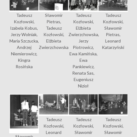
Tadeusz
Sławomir
Tadeusz
Tadeusz
Kozłowski,
Pietras,
Kozłowski,
Kozłowski,
Izabela Kobus,
Tadeusz
Elżbieta
Sławomir
Jerzy Wolniak,
Kozłowski,
Zwierzchowska,
Pietras,
Maria Szczucka,
Elżbieta
Jerzy
Leonard
Andrzej
Zwierzchowska
Piotrowicz,
Katarzyński
Niemierowicz,
Ewa Kamińska,
Kingra
Ewa
Rosińska
Pankiewicz,
Renata Sas,
Eugeniusz
Nizioł
Tadeusz
Tadeusz
Tadeusz
Kozłowski,
Kozłowski,
Kozłowski,
Leonard
Sławomir
Sławomir
Sławomir