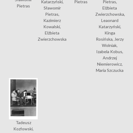
Katarzyński,
Pietras
Pietras,
Pietras
Sławomir
Elżbieta
Pietras,
Zwierzchowska,
Kazimierz
Leaonard
Kowalski,
Katarzyński,
Elżbieta
Kinga
Zwierzchowska
Rosińska, Jerzy
Wolniak,
Izabela Kobus,
Andrzej
Niemierowicz,
Maria Szczucka
Tadeusz
Kozłowski,