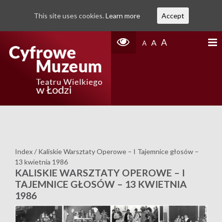
This site uses cookies.
Learn more
Accept
A
A
A
Index
/
Kaliskie Warsztaty Operowe – I Tajemnice głosów –
13 kwietnia 1986
KALISKIE WARSZTATY OPEROWE – I
TAJEMNICE GŁOSÓW – 13 KWIETNIA
1986