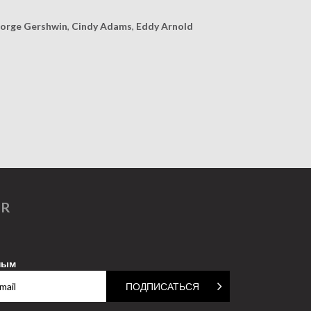
orge Gershwin
,
Cindy Adams
,
Eddy Arnold
ER
ным