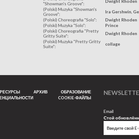
Dwight Rhoden
"Showman's Groove":
(Polski) Muzyka "Showman's
Ira Gershwin
,
Ge
Groove":
(Polski) Choreografia "Solo":
Dwight Rhoden
(Polski) Muzyka "Solo":
Prince
(Polski) Choreografia "Pretty
Dwight Rhoden
Gritty Suite":
(Polski) Muzyka "Pretty Gritty
collage
Suite":
NEWSLETT
РЕСУРСЫ
АРХИВ
ОБРАЗОВАНИЕ
ДЕНЦИАЛЬНОСТИ
COOKIE-ФАЙЛЫ
Email
Стой обновлён