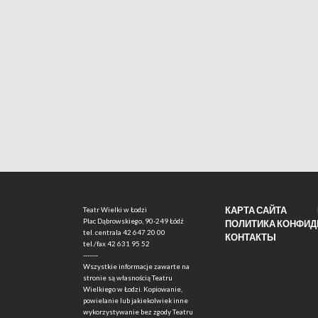
КАРТА САЙТА
Teatr Wielki w Łodzi
Plac Dąbrowskiego, 90-249 Łódź
ПОЛИТИКА КОНФИ
tel. centrala
42 647 20 00
КОНТАКТЫ
tel./fax
42 631 95 52
-------
Wszystkie informacje zawarte na
stronie są własnością Teatru
Wielkiego w Łodzi. Kopiowanie,
powielanie lub jakiekolwiek inne
wykorzystywanie bez zgody Teatru