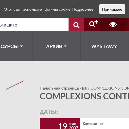
Этот сайт использует файлы cookie.
Подробнее
Принимаю
ЕСУРСЫ
АРХИВ
WYSTAWY
Начальная страница
/
lsb
/
COMPLEXIONS CO
COMPLEXIONS CONT
ДАТЫ:
мая
19
Композитор:
2007