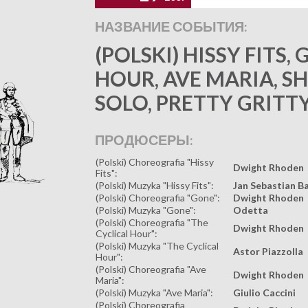
НАЗВАНИЕ СОБЫТИЯ:
(POLSKI) HISSY FITS,
HOUR, AVE MARIA, 
SOLO, PRETTY GRITTY
ПРОДЮСЕРЫ:
(Polski) Choreografia "Hissy
Dwight Rhoden
Fits":
(Polski) Muzyka "Hissy Fits":
Jan Sebastian B
(Polski) Choreografia "Gone":
Dwight Rhoden
(Polski) Muzyka "Gone":
Odetta
(Polski) Choreografia "The
Dwight Rhoden
Cyclical Hour":
(Polski) Muzyka "The Cyclical
Astor Piazzolla
Hour":
(Polski) Choreografia "Ave
Dwight Rhoden
Maria":
(Polski) Muzyka "Ave Maria":
Giulio Caccini
(Polski) Choreografia