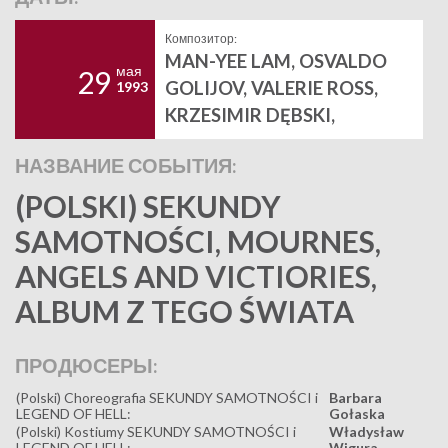
Композитор:
MAN-YEE LAM, OSVALDO
мая
29
GOLIJOV, VALERIE ROSS,
1993
KRZESIMIR DĘBSKI,
НАЗВАНИЕ СОБЫТИЯ:
(POLSKI) SEKUNDY
SAMOTNOŚCI, MOURNES,
ANGELS AND VICTIORIES,
ALBUM Z TEGO ŚWIATA
ПРОДЮСЕРЫ:
(Polski) Choreografia SEKUNDY SAMOTNOŚCI i
Barbara
LEGEND OF HELL:
Gołaska
(Polski) Kostiumy SEKUNDY SAMOTNOŚCI i
Władysław
LEGEND OF HELL:
Wigura