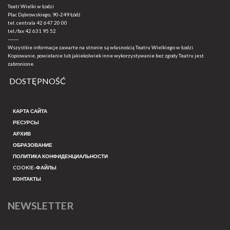
Teatr Wielki w Łodzi
Plac Dąbrowskiego, 90-249 Łódź
tel. centrala
42 647 20 00
tel./fax
42 631 95 52
-------
Wszystkie informacje zawarte na stronie są własnością Teatru Wielkiego w Łodzi.
Kopiowanie, powielanie lub jakiekolwiek inne wykorzystywanie bez zgody Teatru jest
zabronione.
DOSTĘPNOŚĆ
КАРТА САЙТА
РЕСУРСЫ
АРХИВ
ОБРАЗОВАНИЕ
ПОЛИТИКА КОНФИДЕНЦИАЛЬНОСТИ
COOKIE-ФАЙЛЫ
КОНТАКТЫ
NEWSLETTER