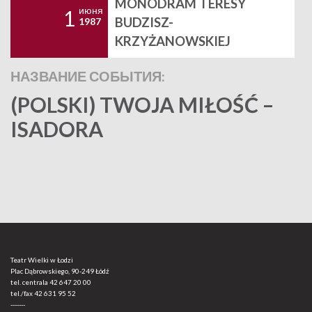
MONODRAM TERESY
июня
1
BUDZISZ-
1987
KRZYŻANOWSKIEJ
НАЗВАНИЕ СОБЫТИЯ:
(POLSKI) TWOJA MIŁOŚĆ –
ISADORA
Teatr Wielki w Łodzi
Plac Dąbrowskiego, 90-249 Łódź
tel. centrala
42 647 20 00
tel./fax
42 631 95 52
-------