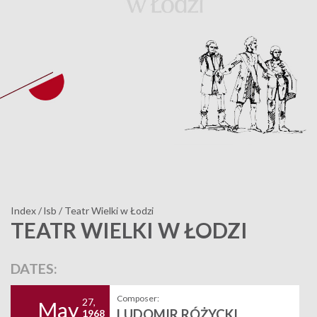
Index
/
lsb
/
Teatr Wielki w Łodzi
TEATR WIELKI W ŁODZI
DATES:
Composer:
27,
May
LUDOMIR RÓŻYCKI
1968