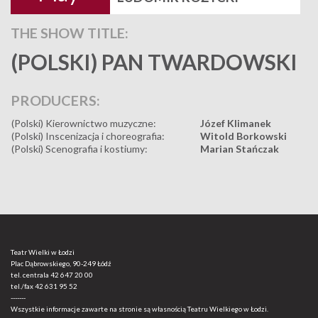
THE SHOW TITLE:
(POLSKI) PAN TWARDOWSKI
PRODUCERS:
(Polski) Kierownictwo muzyczne:
Józef Klimanek
(Polski) Inscenizacja i choreografia:
Witold Borkowski
(Polski) Scenografia i kostiumy:
Marian Stańczak
Teatr Wielki w Łodzi
Plac Dąbrowskiego, 90-249 Łódź
tel. centrala
42 647 20 00
tel./fax
42 631 95 52
-------
Wszystkie informacje zawarte na stronie są własnością Teatru Wielkiego w Łodzi.