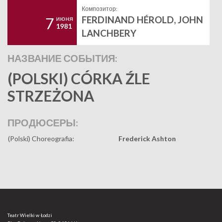
Композитор:
июня
FERDINAND HÉROLD, JOHN
7
1981
LANCHBERY
НАЗВАНИЕ СОБЫТИЯ:
(POLSKI) CÓRKA ŹLE
STRZEŻONA
ПРОДЮСЕРЫ:
(Polski) Choreografia:
Frederick Ashton
Teatr Wielki w Łodzi