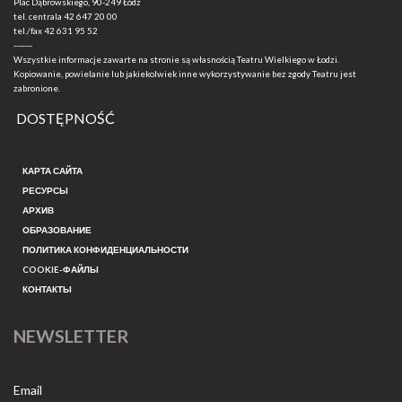
Plac Dąbrowskiego, 90-249 Łódź
tel. centrala
42 647 20 00
tel./fax
42 631 95 52
-------
Wszystkie informacje zawarte na stronie są własnością Teatru Wielkiego w Łodzi.
Kopiowanie, powielanie lub jakiekolwiek inne wykorzystywanie bez zgody Teatru jest
zabronione.
DOSTĘPNOŚĆ
КАРТА САЙТА
РЕСУРСЫ
АРХИВ
ОБРАЗОВАНИЕ
ПОЛИТИКА КОНФИДЕНЦИАЛЬНОСТИ
COOKIE-ФАЙЛЫ
КОНТАКТЫ
NEWSLETTER
Email