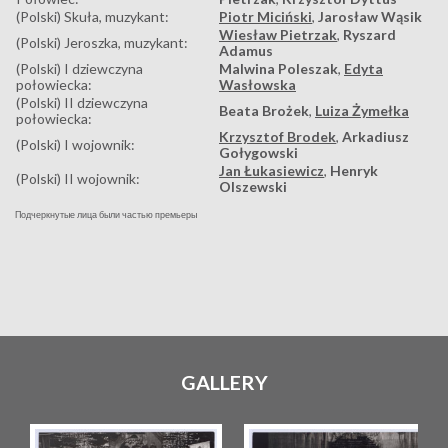
(Polski) Skuła, muzykant:
Piotr Miciński
,
Jarosław Wąsik
Wiesław Pietrzak
,
Ryszard
(Polski) Jeroszka, muzykant:
Adamus
(Polski) I dziewczyna
Malwina Poleszak
,
Edyta
połowiecka:
Wasłowska
(Polski) II dziewczyna
Beata Brożek
,
Luiza Żymełka
połowiecka:
Krzysztof Brodek
,
Arkadiusz
(Polski) I wojownik:
Gołygowski
Jan Łukasiewicz
,
Henryk
(Polski) II wojownik:
Olszewski
Подчеркнутые лица были частью премьеры
GALLERY