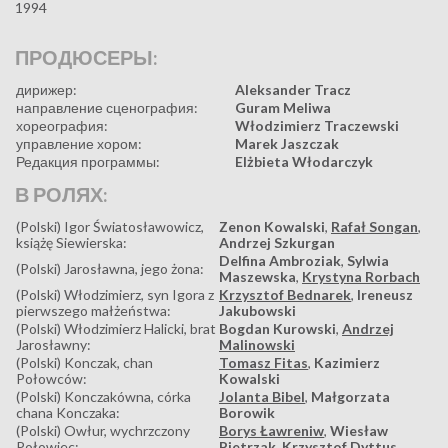
1994
ПРОДЮСЕРЫ:
дирижер:
Aleksander Tracz
направление сценография:
Guram Meliwa
хореография:
Włodzimierz Traczewski
управление хором:
Marek Jaszczak
Редакция программы:
Elżbieta Włodarczyk
В РОЛЯХ:
(Polski) Igor Światosławowicz,
Zenon Kowalski
,
Rafał Songan
,
książę Siewierska:
Andrzej Szkurgan
Delfina Ambroziak
,
Sylwia
(Polski) Jarosławna, jego żona:
Maszewska
,
Krystyna Rorbach
(Polski) Włodzimierz, syn Igora z
Krzysztof Bednarek
,
Ireneusz
pierwszego małżeństwa:
Jakubowski
(Polski) Włodzimierz Halicki, brat
Bogdan Kurowski
,
Andrzej
Jarosławny:
Malinowski
(Polski) Konczak, chan
Tomasz Fitas
,
Kazimierz
Połowców:
Kowalski
(Polski) Konczakówna, córka
Jolanta Bibel
,
Małgorzata
chana Konczaka:
Borowik
(Polski) Owłur, wychrzczony
Borys Ławreniw
,
Wiesław
Połowiec:
Pietrzak
,
Krzysztof Dyttus