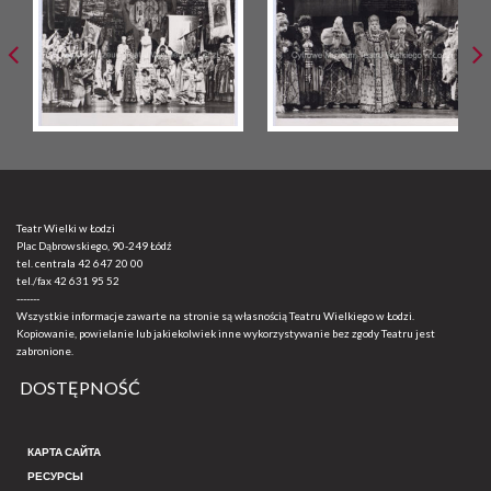
Teatr Wielki w Łodzi
Plac Dąbrowskiego, 90-249 Łódź
tel. centrala
42 647 20 00
tel./fax
42 631 95 52
-------
Wszystkie informacje zawarte na stronie są własnością Teatru Wielkiego w Łodzi.
Kopiowanie, powielanie lub jakiekolwiek inne wykorzystywanie bez zgody Teatru jest
zabronione.
DOSTĘPNOŚĆ
КАРТА САЙТА
РЕСУРСЫ