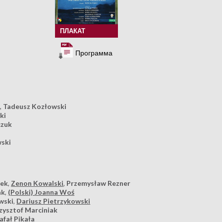
ПЛАКАТ
Программа
z
,
Tadeusz Kozłowski
ki
czuk
wski
rek
,
Zenon Kowalski
,
Przemysław Rezner
ak
,
(Polski) Joanna Woś
wski
,
Dariusz Pietrzykowski
zysztof Marciniak
afał Pikała