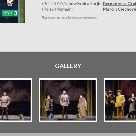
(Polski) Alicja, powiernica Łucji:
Bernadetta Gra
(Polski) Norman:
Marcin Ciechow
Подчеркнутые лица были частью премьеры
GALLERY