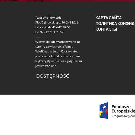
КАРТА САЙТА
Teatr Wielki w Łodzi
Plac Dąbrowskiego, 90-249 Łódź
ПОЛИТИКА КОНФИ
tel. centrala
42 647 20 00
КОНТАКТЫ
tel./fax
42 631 95 52
-------
Wszystkie informacje zawarte na
stronie są własnością Teatru
Wielkiego w Łodzi. Kopiowanie,
powielanie lub jakiekolwiek inne
wykorzystywanie bez zgody Teatru
jest zabronione.
DOSTĘPNOŚĆ