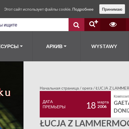
Этот сайт использует файлы cookie.
Подробнее
Принимаю
ЕСУРСЫ
АРХИВ
WYSTAWY
Начальная страница
/
opera
/
ŁUCJA Z LAMM
Композит
ДАТА
марта
GAET
18
2006
ПРЕМЬЕРЫ
DONI
ŁUCJA Z LAMMERMO