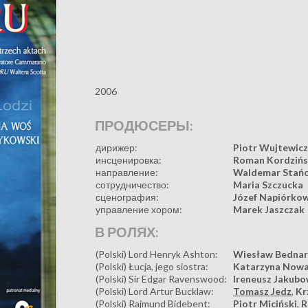
2006
ПРОДЮСЕРЫ:
дирижер:
Piotr Wujtewic
инсценировка:
Roman Kordzińs
направление:
Waldemar Stań
сотрудничество:
Maria Szczucka
сценография:
Józef Napiórko
управление хором:
Marek Jaszczak
В РОЛЯХ:
(Polski) Lord Henryk Ashton:
Wiesław Bedna
(Polski) Łucja, jego siostra:
Katarzyna Now
(Polski) Sir Edgar Ravenswood:
Ireneusz Jakubo
(Polski) Lord Artur Bucklaw:
Tomasz Jedz
,
Kr
(Polski) Rajmund Bidebent:
Piotr Miciński
,
R