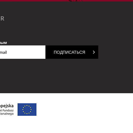
ER
ным