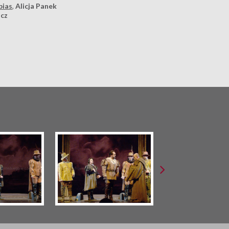
bias
,
Alicja Panek
icz