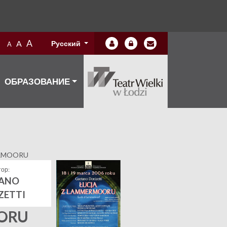
A
A
Русский
A
ОБРАЗОВАНИЕ
ERMOORU
ор:
ANO
ZETTI
ORU