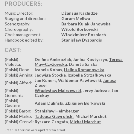
PRODUCERS:
Music Director:
Dżansug Kachidze
Staging and direction:
Guram Meliwa
Scenography:
Barbara Kulak-Janowska
Choreography:
Witold Borkowski
Choir management:
Włodzimierz Pospiech
Handbook edited by:
Stanisław Dyzbardis
CAST:
(Polski)
Delfina Ambroziak
,
Janina Kostyszyn
,
Teresa
Violetta:
May-Czyżowska
,
Danuta Salska
(Polski) Flora:
Izabela Kobus
,
Halina Romanowska
(Polski) Annina:
Jadwiga Stocka
,
Izabella Strzałkowska
Jan Kunert
,
Waldemar Pawłowski
,
Janusz
(Polski) Alfred:
Zipser
(Polski)
Władysław Malczewski
,
Jerzy Jadczak
,
Jan
Germont:
Czekay
(Polski)
Adam Duliński
,
Zbigniew Borkowski
Gaston:
(Polski) Baron:
Stanisław Heimberger
(Polski) Markiz:
Tadeusz Gawroński
,
Michał Marchut
(Polski) Grenvil:
Ryszard Czogała
,
Michał Marchut
Underlined persons were a part of premier cast